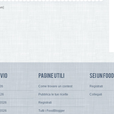
ve]
026
Come trovare un contest
Registrati
026
Pubblica le tue ricette
Collegati
 2026
Registrati
 2026
Tutti i FoodBlogger