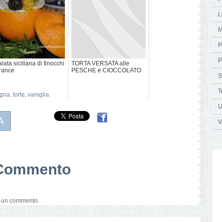
L
M
P
P
alata siciliana di finocchi
TORTA VERSATA alle
rance
PESCHE e CIOCCOLATO
S
T
gna
,
torte
,
vaniglia
U
A
V
n Commento
e un commento.