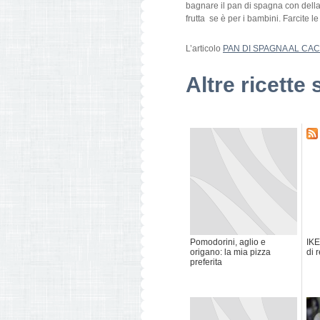
bagnare il pan di spagna con della
frutta se è per i bambini. Farcite l
L’articolo
PAN DI SPAGNA AL CACA
Altre ricette 
Pomodorini, aglio e
IKE
origano: la mia pizza
di r
preferita