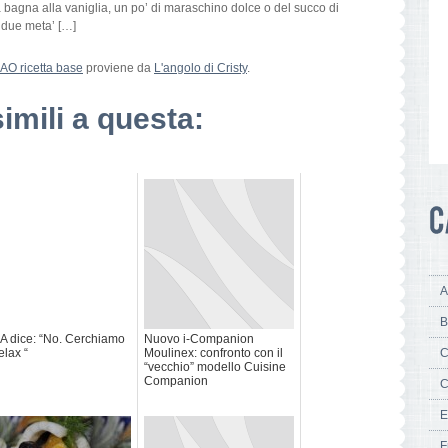
 bagna alla vaniglia, un po’ di maraschino dolce o del succo di
e due meta’ […]
O ricetta base
proviene da
L'angolo di Cristy
.
simili a questa:
A
B
A dice: “No. Cerchiamo
Nuovo i-Companion
elax “
Moulinex: confronto con il
C
“vecchio” modello Cuisine
Companion
C
E
F