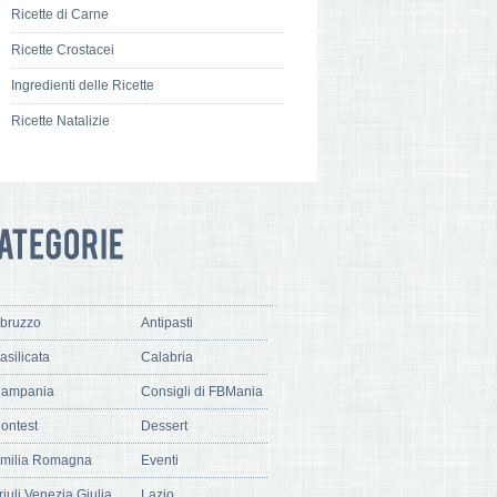
Ricette di Carne
Ricette Crostacei
Ingredienti delle Ricette
Ricette Natalizie
bruzzo
Antipasti
asilicata
Calabria
ampania
Consigli di FBMania
ontest
Dessert
milia Romagna
Eventi
riuli Venezia Giulia
Lazio