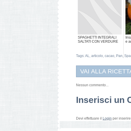
SPAGHETTI INTEGRALI
Ins
SALTATI CON VERDURE
e a
Tags:
AL
,
articolo
,
cacao
,
Pan
,
Spa
VAI ALLA RICETT
Nessun commento...
Inserisci u
Devi effettuare il
Login
per inserir