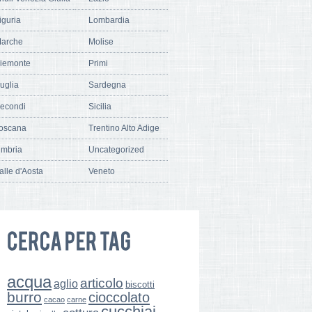
iguria
Lombardia
arche
Molise
iemonte
Primi
uglia
Sardegna
econdi
Sicilia
oscana
Trentino Alto Adige
mbria
Uncategorized
alle d'Aosta
Veneto
acqua
articolo
aglio
biscotti
burro
cioccolato
cacao
carne
cucchiai