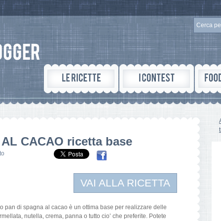
AL CACAO ricetta base
to
VAI ALLA RICETTA
n di spagna al cacao è un ottima base per realizzare delle
rmellata, nutella, crema, panna o tutto cio’ che preferite. Potete