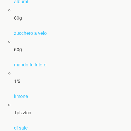
albumi
80
g
zucchero a velo
50
g
mandorle intere
1/2
limone
1
pizzico
di sale