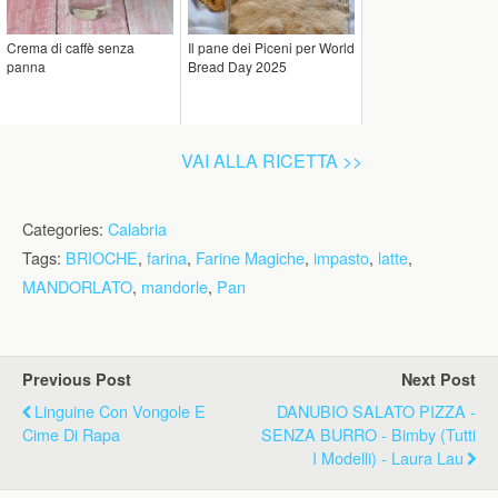
Crema di caffè senza
Il pane dei Piceni per World
panna
Bread Day 2025
VAI ALLA RICETTA >>
Categories:
Calabria
Tags:
BRIOCHE
,
farina
,
Farine Magiche
,
impasto
,
latte
,
MANDORLATO
,
mandorle
,
Pan
Previous Post
Next Post
Linguine Con Vongole E
DANUBIO SALATO PIZZA -
Cime Di Rapa
SENZA BURRO - Bimby (tutti
I Modelli) - Laura Lau