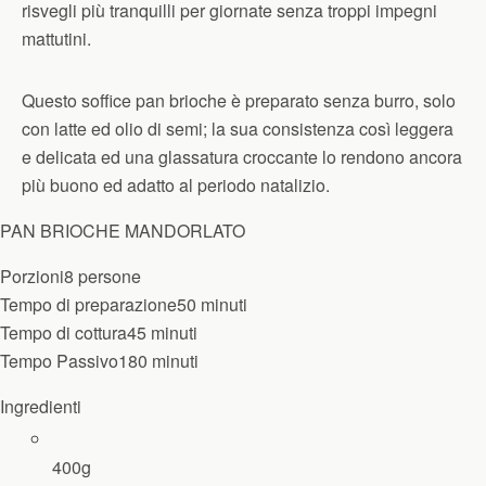
risvegli più tranquilli per giornate senza troppi impegni
mattutini.
Questo soffice pan brioche è preparato senza burro, solo
con latte ed olio di semi; la sua consistenza così leggera
e delicata ed una glassatura croccante lo rendono ancora
più buono ed adatto al periodo natalizio.
PAN BRIOCHE MANDORLATO
Porzioni
8
persone
Tempo di preparazione
50
minuti
Tempo di cottura
45
minuti
Tempo Passivo
180
minuti
Ingredienti
400
g