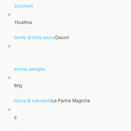
zucchero
1
bustina
lievito di birra secco
Decorì
aroma vaniglia
80
g
farina di mandorle
Le Farine Magiche
2