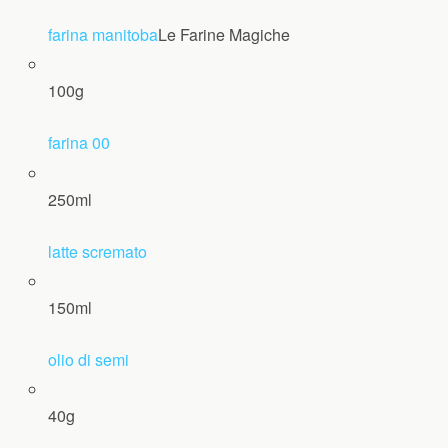
farina manitoba
Le Farine Magiche
100
g
farina 00
250
ml
latte scremato
150
ml
olio di semi
40
g