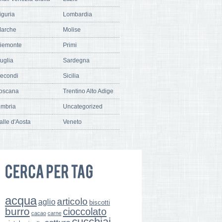
iguria
Lombardia
arche
Molise
iemonte
Primi
uglia
Sardegna
econdi
Sicilia
oscana
Trentino Alto Adige
mbria
Uncategorized
alle d'Aosta
Veneto
acqua
articolo
aglio
biscotti
burro
cioccolato
cacao
carne
cucchiai