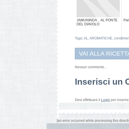
JAMUNINDA…AL PONTE
Pan
DEL DIAVOLO
Tags:
AL
,
AROMATICHE
,
condimen
VAI ALLA RICETT
Nessun commento...
Inserisci u
Devi effettuare il
Login
per inserir
[an error occurred while processing this directi