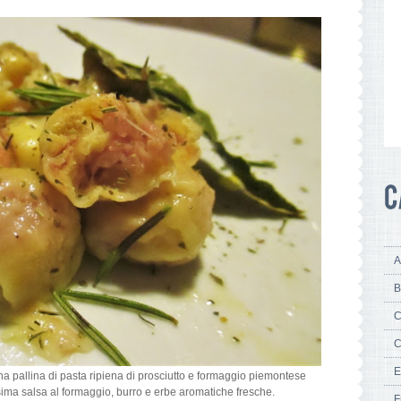
A
B
C
C
E
na pallina di pasta ripiena di prosciutto e formaggio piemontese
sima salsa al formaggio, burro e erbe aromatiche fresche.
F