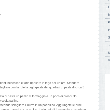
L
M
o
P
P
S
T
U
V
ienti necessari e farla riposare in frigo per un’ora. Stendere
tagliare con la rotella tagliapasta dei quadrati di pasta di circa 5
rato di pasta un pezzo di formaggio e un poco di prosciutto.
iccola pallina.
facendo sciogliere il burro in un padellino. Aggiungete le erbe
iungete magari anche un filo di olio quindi il parmigiano reggiano