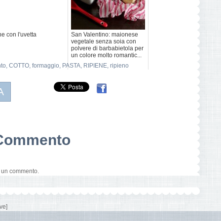
e con l'uvetta
San Valentino: maionese
vegetale senza soia con
polvere di barbabietola per
un colore molto romantic...
to
,
COTTO
,
formaggio
,
PASTA
,
RIPIENE
,
ripieno
A
n Commento
e un commento.
ve]