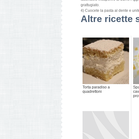
grattugiato.
4) Cuocete la pasta al dente e unite
Altre ricette 
Torta paradiso a
Spa
quadrettoni
cav
pro