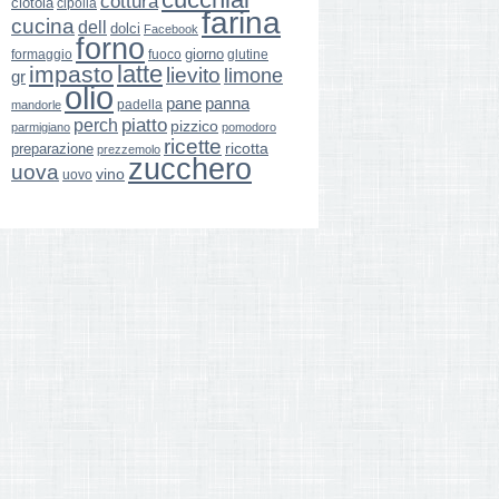
cottura
ciotola
cipolla
farina
cucina
dell
dolci
Facebook
forno
giorno
formaggio
glutine
fuoco
latte
impasto
lievito
limone
gr
olio
pane
panna
padella
mandorle
perch
piatto
pizzico
parmigiano
pomodoro
ricette
ricotta
preparazione
prezzemolo
zucchero
uova
vino
uovo