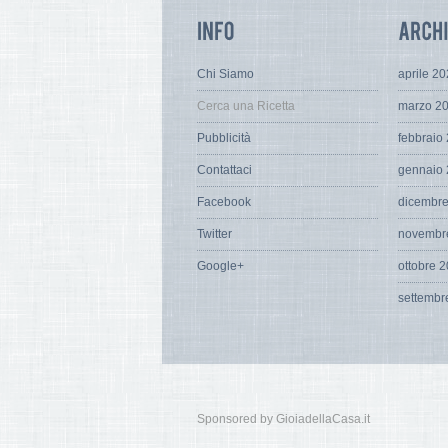
Chi Siamo
aprile 2
Cerca una Ricetta
marzo 2
Pubblicità
febbraio
Contattaci
gennaio
Facebook
dicembr
Twitter
novembr
Google+
ottobre 
settembr
Sponsored by GioiadellaCasa.it