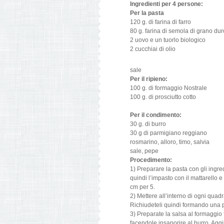
Ingredienti per 4 persone:
Per la pasta
120 g. di farina di farro
80 g. farina di semola di grano dur
2 uovo e un tuorlo biologico
2 cucchiai di olio
sale
Per il ripieno:
100 g. di formaggio Nostrale
100 g. di prosciutto cotto
Per il condimento:
30 g. di burro
30 g di parmigiano reggiano
rosmarino, alloro, timo, salvia
sale, pepe
Procedimento:
1) Preparare la pasta con gli ingred
quindi l’impasto con il mattarello e 
cm per 5.
2) Mettere all’interno di ogni quad
Richiudeteli quindi formando una p
3) Preparate la salsa al formaggio 
facendole insaporire al burro. Agg