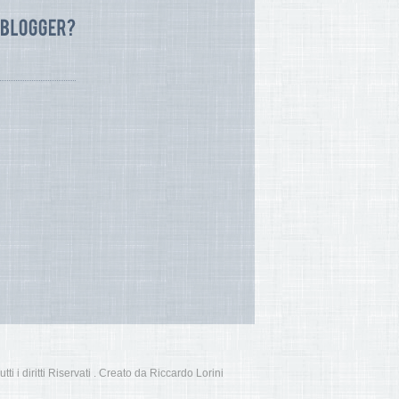
i i diritti Riservati . Creato da Riccardo Lorini