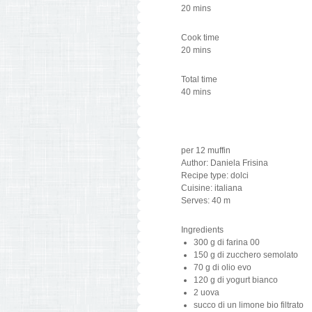
20 mins
Cook time
20 mins
Total time
40 mins
per 12 muffin
Author:
Daniela Frisina
Recipe type:
dolci
Cuisine:
italiana
Serves:
40 m
Ingredients
300 g di farina 00
150 g di zucchero semolato
70 g di olio evo
120 g di yogurt bianco
2 uova
succo di un limone bio filtrato