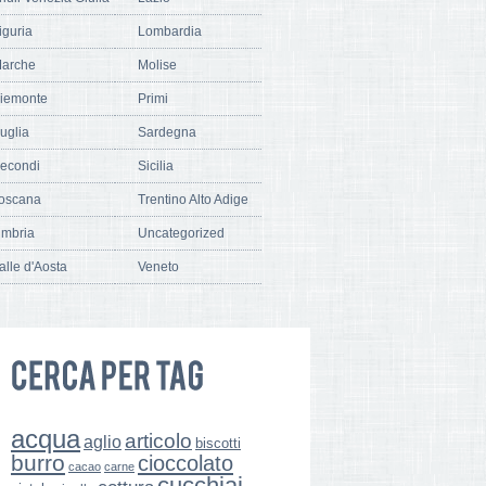
iguria
Lombardia
arche
Molise
iemonte
Primi
uglia
Sardegna
econdi
Sicilia
oscana
Trentino Alto Adige
mbria
Uncategorized
alle d'Aosta
Veneto
acqua
articolo
aglio
biscotti
burro
cioccolato
cacao
carne
cucchiai