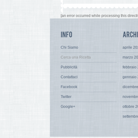
[an error occurred while processing this directi
Chi Siamo
aprile 2
Cerca una Ricetta
marzo 2
Pubblicità
febbraio
Contattaci
gennaio
Facebook
dicembr
Twitter
novembr
Google+
ottobre 
settembr