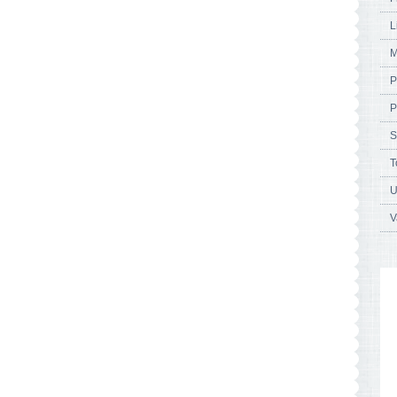
L
M
P
P
S
T
U
V