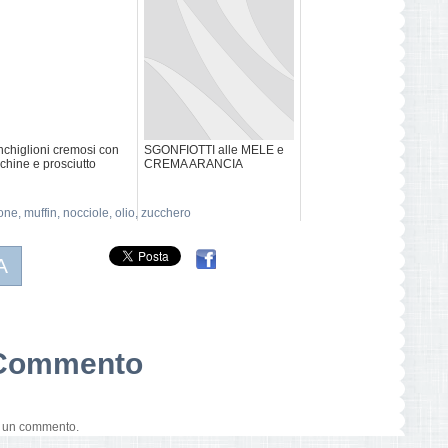
chiglioni cremosi con
SGONFIOTTI alle MELE e
chine e prosciutto
CREMA ARANCIA
one
,
muffin
,
nocciole
,
olio
,
zucchero
A
n Commento
e un commento.