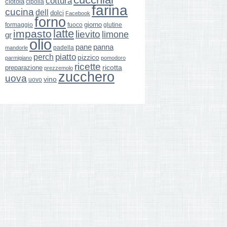
cottura
ciotola
cipolla
farina
cucina
dell
dolci
Facebook
forno
giorno
formaggio
glutine
fuoco
latte
impasto
lievito
limone
gr
olio
pane
panna
padella
mandorle
perch
piatto
pizzico
parmigiano
pomodoro
ricette
ricotta
preparazione
prezzemolo
zucchero
uova
vino
uovo