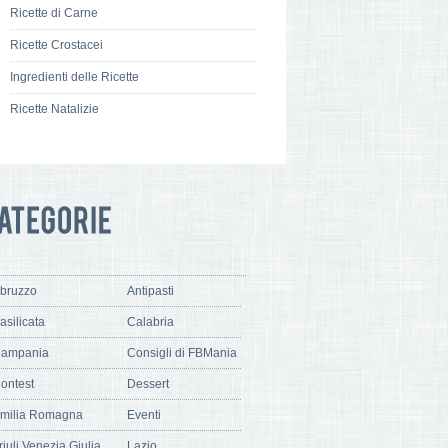
Ricette di Carne
Ricette Crostacei
Ingredienti delle Ricette
Ricette Natalizie
bruzzo
Antipasti
asilicata
Calabria
ampania
Consigli di FBMania
ontest
Dessert
milia Romagna
Eventi
riuli Venezia Giulia
Lazio