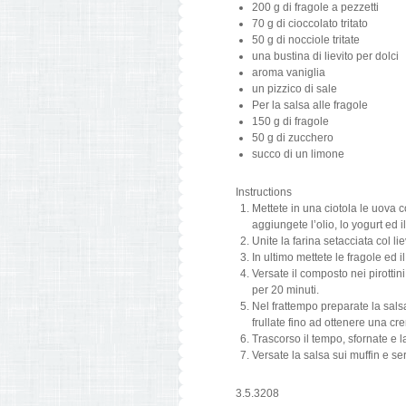
200 g di fragole a pezzetti
70 g di cioccolato tritato
50 g di nocciole tritate
una bustina di lievito per dolci
aroma vaniglia
un pizzico di sale
Per la salsa alle fragole
150 g di fragole
50 g di zucchero
succo di un limone
Instructions
Mettete in una ciotola le uova 
aggiungete l’olio, lo yogurt ed i
Unite la farina setacciata col li
In ultimo mettete le fragole ed il
Versate il composto nei pirottin
per 20 minuti.
Nel frattempo preparate la salsa
frullate fino ad ottenere una cr
Trascorso il tempo, sfornate e l
Versate la salsa sui muffin e ser
3.5.3208