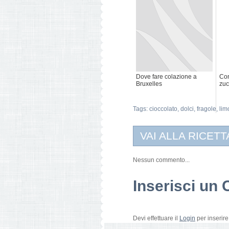
Dove fare colazione a
Con
Bruxelles
zuc
Tags:
cioccolato
,
dolci
,
fragole
,
lim
VAI ALLA RICETT
Nessun commento...
Inserisci u
Devi effettuare il
Login
per inserir