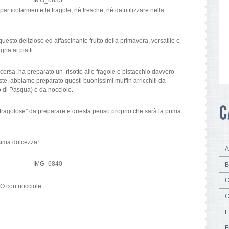
rticolarmente le fragole, né fresche, né da utilizzare nella
uesto delizioso ed affascinante frutto della primavera, versatile e
ia ai piatti.
orsa, ha preparato un risotto alle fragole e pistacchio davvero
maste, abbiamo preparato questi buonissimi muffin arricchiti da
o di Pasqua) e da nocciole.
“fragolose” da preparare e questa penso proprio che sarà la prima
sima dolcezza!
A
B
C
 con nocciole
C
E
F