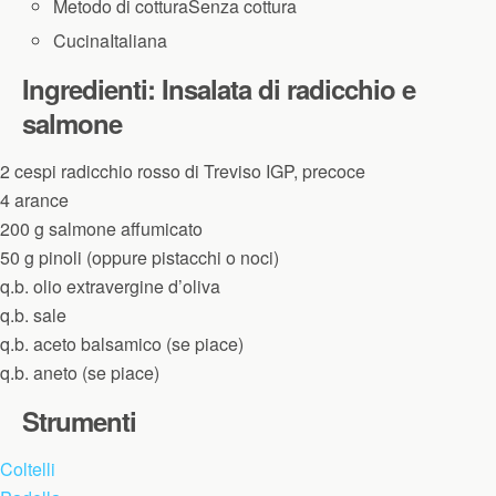
Metodo di cottura
Senza cottura
Cucina
Italiana
Ingredienti: Insalata di radicchio e
salmone
2
cespi
radicchio rosso di Treviso IGP, precoce
4
arance
200
g
salmone affumicato
50
g
pinoli
(
oppure pistacchi o noci
)
q.b.
olio extravergine d’oliva
q.b.
sale
q.b.
aceto balsamico
(
se piace
)
q.b.
aneto
(
se piace
)
Strumenti
Coltelli