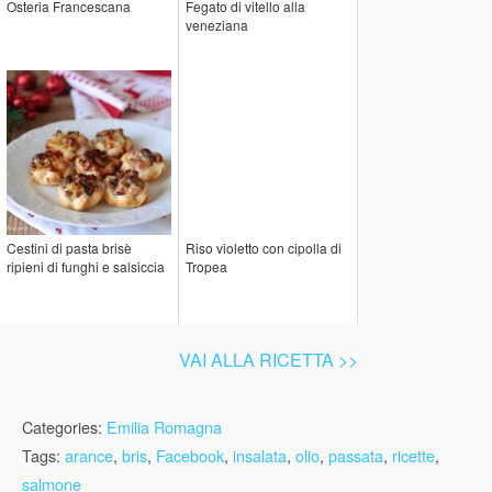
Osteria Francescana
Fegato di vitello alla
veneziana
Cestini di pasta brisè
Riso violetto con cipolla di
ripieni di funghi e salsiccia
Tropea
VAI ALLA RICETTA >>
Categories:
Emilia Romagna
Tags:
arance
,
bris
,
Facebook
,
insalata
,
olio
,
passata
,
ricette
,
salmone