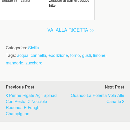
Seppie in insalata
Zeppole di San Giuseppe
fritte
VAI ALLA RICETTA >>
Categories:
Sicilia
Tags:
acqua
,
cannella
,
ebollizione
,
forno
,
gusti
,
limone
,
mandorle
,
zucchero
Previous Post
Next Post
Penne Rigate Agli Spinaci
Quando La Polenta Vola Alle
Con Pesto Di Nocciole
Canarie
Redonda E Funghi
Champignon