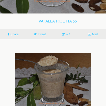
VAI ALLA RICETTA >>
Share
Tweet
+ 1
Mail