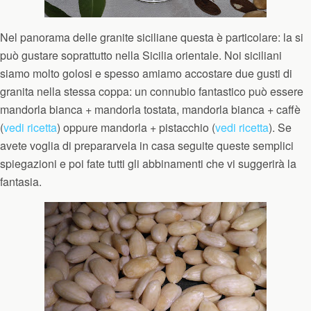
Nel panorama delle granite siciliane questa è particolare: la si
può gustare soprattutto nella Sicilia orientale. Noi siciliani
siamo molto golosi e spesso amiamo accostare due gusti di
granita nella stessa coppa: un connubio fantastico può essere
mandorla bianca + mandorla tostata, mandorla bianca + caffè
(
vedi ricetta
) oppure mandorla + pistacchio (
vedi ricetta
). Se
avete voglia di prepararvela in casa seguite queste semplici
spiegazioni e poi fate tutti gli abbinamenti che vi suggerirà la
fantasia.