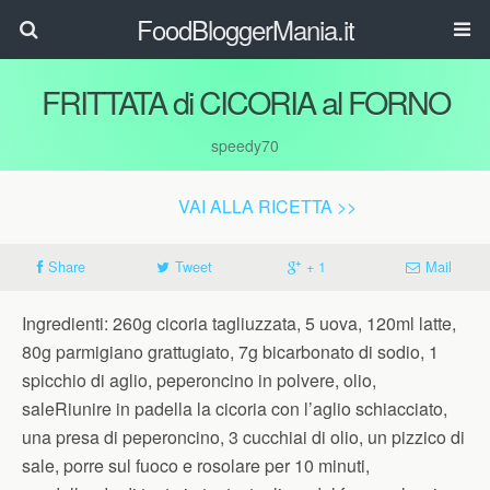
FoodBloggerMania.it
FRITTATA di CICORIA al FORNO
speedy70
VAI ALLA RICETTA >>
Share
Tweet
+ 1
Mail
Ingredienti: 260g cicoria tagliuzzata, 5 uova, 120ml latte,
80g parmigiano grattugiato, 7g bicarbonato di sodio, 1
spicchio di aglio, peperoncino in polvere, olio,
saleRiunire in padella la cicoria con l’aglio schiacciato,
una presa di peperoncino, 3 cucchiai di olio, un pizzico di
sale, porre sul fuoco e rosolare per 10 minuti,