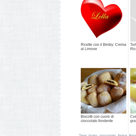
Ricette con il Bimby: Crema
Tor
al Limone
Ric
Biscotti con cuore di
Con
cioccolato fondente
gra
Tags:
burro
,
cioccolato
,
farina
,
frig