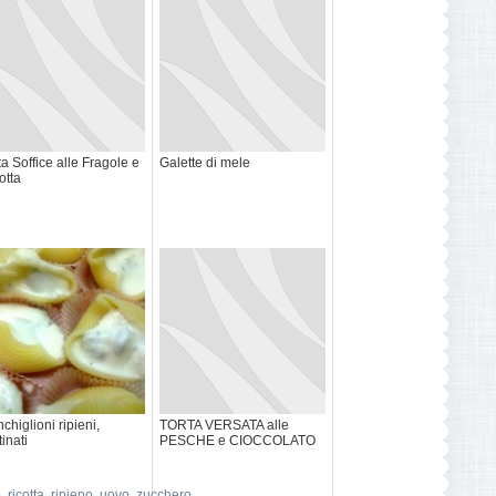
ta Soffice alle Fragole e
Galette di mele
otta
chiglioni ripieni,
TORTA VERSATA alle
tinati
PESCHE e CIOCCOLATO
o
,
ricotta
,
ripieno
,
uovo
,
zucchero