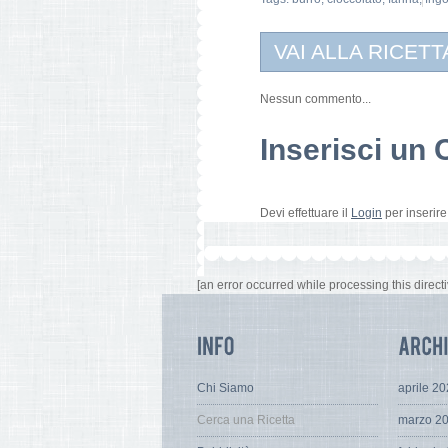
VAI ALLA RICETT
Nessun commento...
Inserisci u
Devi effettuare il
Login
per inserir
[an error occurred while processing this directi
Chi Siamo
aprile 2
Cerca una Ricetta
marzo 2