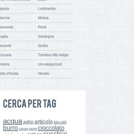
iguria
Lombardia
arche
Molise
iemonte
Primi
uglia
Sardegna
econdi
Sicilia
oscana
Trentino Alto Adige
mbria
Uncategorized
alle d'Aosta
Veneto
acqua
articolo
aglio
biscotti
burro
cioccolato
cacao
carne
cucchiai