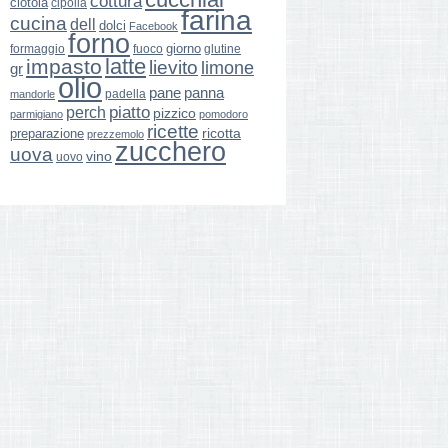
cottura
ciotola
cipolla
farina
cucina
dell
dolci
Facebook
forno
giorno
formaggio
glutine
fuoco
latte
impasto
lievito
limone
gr
olio
pane
panna
padella
mandorle
perch
piatto
pizzico
parmigiano
pomodoro
ricette
ricotta
preparazione
prezzemolo
zucchero
uova
vino
uovo