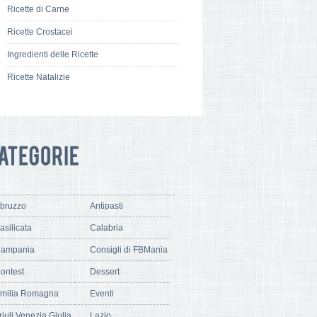
Ricette di Carne
Ricette Crostacei
Ingredienti delle Ricette
Ricette Natalizie
bruzzo
Antipasti
asilicata
Calabria
ampania
Consigli di FBMania
ontest
Dessert
milia Romagna
Eventi
riuli Venezia Giulia
Lazio