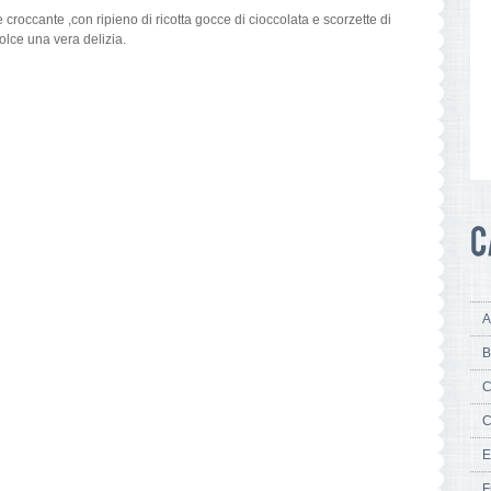
 croccante ,con ripieno di ricotta gocce di cioccolata e scorzette di
olce una vera delizia.
A
B
C
C
E
F