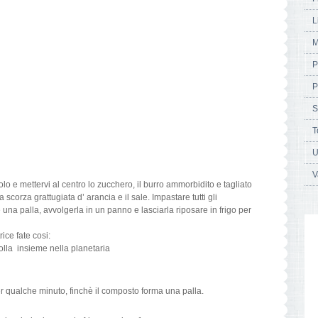
L
M
P
P
S
T
U
V
olo e mettervi al centro lo zucchero, il burro ammorbidito e tagliato
 la scorza grattugiata d’ arancia e il sale. Impastare tutti gli
na palla, avvolgerla in un panno e lasciarla riposare in frigo per
ce fate cosi:
frolla insieme nella planetaria
r qualche minuto, finchè il composto forma una palla.