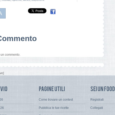
A
n Commento
e un commento.
ve]
026
Come trovare un contest
Registrati
026
Pubblica le tue ricette
Collegati