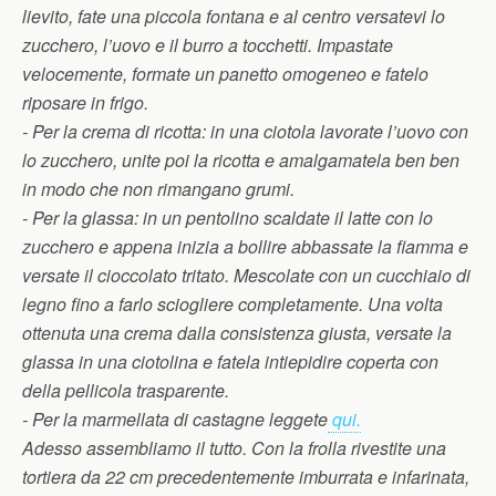
lievito, fate una piccola fontana e al centro versatevi lo
zucchero, l’uovo e il burro a tocchetti. Impastate
velocemente, formate un panetto omogeneo e fatelo
riposare in frigo.
- Per la crema di ricotta: in una ciotola lavorate l’uovo con
lo zucchero, unite poi la ricotta e amalgamatela ben ben
in modo che non rimangano grumi.
- Per la glassa: in un pentolino scaldate il latte con lo
zucchero e appena inizia a bollire abbassate la fiamma e
versate il cioccolato tritato. Mescolate con un cucchiaio di
legno fino a farlo sciogliere completamente. Una volta
ottenuta una crema dalla consistenza giusta, versate la
glassa in una ciotolina e fatela intiepidire coperta con
della pellicola trasparente.
- Per la marmellata di castagne leggete
qui.
Adesso assembliamo il tutto. Con la frolla rivestite una
tortiera da 22 cm precedentemente imburrata e infarinata,