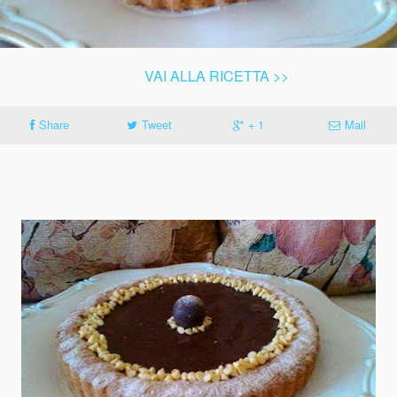
VAI ALLA RICETTA >>
Share
Tweet
+ 1
Mail