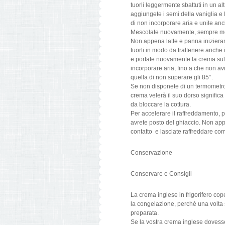
tuorli leggermente sbattuti in un al
aggiungete i semi della vaniglia 
di non incorporare aria e unite anc
Mescolate nuovamente, sempre mo
Non appena latte e panna inizierano
tuorli in modo da trattenere anche
e portate nuovamente la crema sul
incorporare aria, fino a che non a
quella di non superare gli 85°.
Se non disponete di un termometro
crema velerà il suo dorso significa
da bloccare la cottura.
Per accelerare il raffreddamento, po
avrete posto del ghiaccio. Non appe
contatto e lasciate raffreddare comp
Conservazione
Conservare e Consigli
La crema inglese in frigorifero cop
la congelazione, perchè una volta
preparata.
Se la vostra crema inglese dovesse