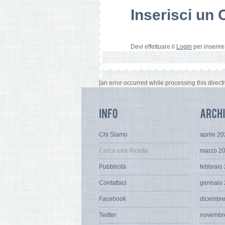
Inserisci u
Devi effettuare il
Login
per inserir
[an error occurred while processing this directi
Chi Siamo
aprile 2
Cerca una Ricetta
marzo 2
Pubblicità
febbraio
Contattaci
gennaio
Facebook
dicembr
Twitter
novembr