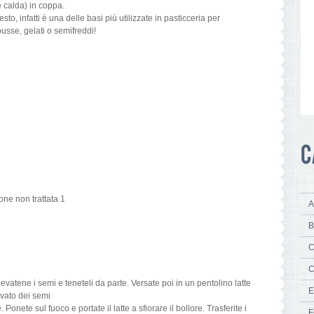
e calda) in coppa.
o, infatti è una delle basi più utilizzate in pasticceria per
usse, gelati o semifreddi!
one non trattata 1
A
B
C
C
evatene i semi e teneteli da parte. Versate poi in un pentolino latte
E
rivato dei semi
 Ponete sul fuoco e portate il latte a sfiorare il bollore. Trasferite i
F