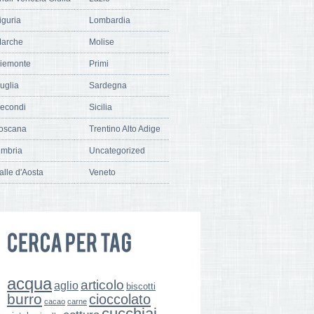
iguria
Lombardia
arche
Molise
iemonte
Primi
uglia
Sardegna
econdi
Sicilia
oscana
Trentino Alto Adige
mbria
Uncategorized
alle d'Aosta
Veneto
acqua
articolo
aglio
biscotti
burro
cioccolato
cacao
carne
cucchiai