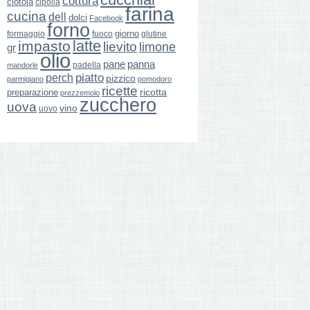
cottura
ciotola
cipolla
farina
cucina
dell
dolci
Facebook
forno
giorno
formaggio
glutine
fuoco
latte
impasto
lievito
limone
gr
olio
pane
panna
padella
mandorle
perch
piatto
pizzico
parmigiano
pomodoro
ricette
ricotta
preparazione
prezzemolo
zucchero
uova
vino
uovo