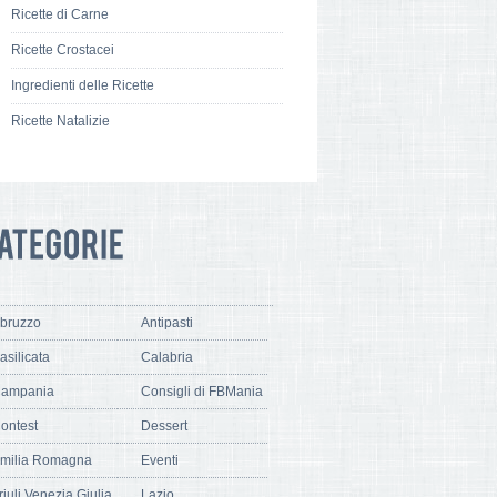
Ricette di Carne
Ricette Crostacei
Ingredienti delle Ricette
Ricette Natalizie
bruzzo
Antipasti
asilicata
Calabria
ampania
Consigli di FBMania
ontest
Dessert
milia Romagna
Eventi
riuli Venezia Giulia
Lazio