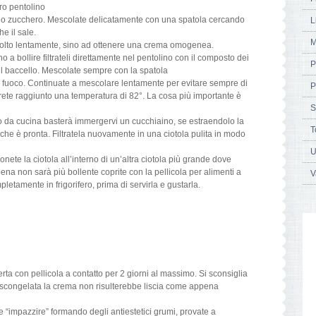
tro pentolino
e lo zucchero. Mescolate delicatamente con una spatola cercando
L
he il sale.
M
lto lentamente, sino ad ottenere una crema omogenea.
 a bollire filtrateli direttamente nel pentolino con il composto dei
P
 il baccello. Mescolate sempre con la spatola
 fuoco. Continuate a mescolare lentamente per evitare sempre di
P
vrete raggiunto una temperatura di 82°. La cosa più importante è
S
 da cucina basterà immergervi un cucchiaino, se estraendolo la
T
 che è pronta. Filtratela nuovamente in una ciotola pulita in modo
U
nete la ciotola all’interno di un’altra ciotola più grande dove
na non sarà più bollente coprite con la pellicola per alimenti a
V
letamente in frigorifero, prima di servirla e gustarla.
erta con pellicola a contatto per 2 giorni al massimo. Si sconsiglia
 scongelata la crema non risulterebbe liscia come appena
 “impazzire” formando degli antiestetici grumi, provate a