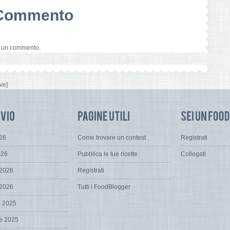
n Commento
e un commento.
ve]
026
Come trovare un contest
Registrati
026
Pubblica le tue ricette
Collegati
 2026
Registrati
 2026
Tutti i FoodBlogger
e 2025
e 2025