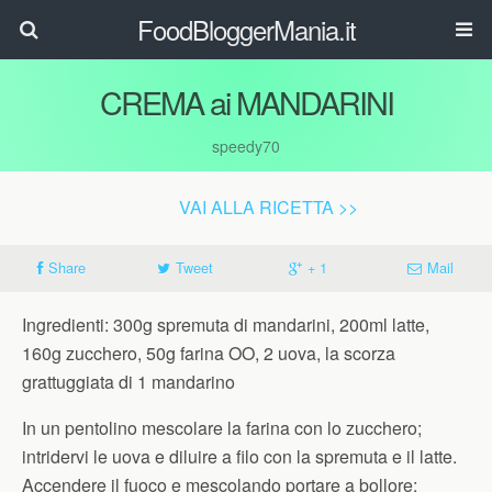
FoodBloggerMania.it
CREMA ai MANDARINI
speedy70
VAI ALLA RICETTA >>
Share
Tweet
+ 1
Mail
Ingredienti: 300g spremuta di mandarini, 200ml latte,
160g zucchero, 50g farina OO, 2 uova, la scorza
grattuggiata di 1 mandarino
In un pentolino mescolare la farina con lo zucchero;
intridervi le uova e diluire a filo con la spremuta e il latte.
Accendere il fuoco e mescolando portare a bollore;