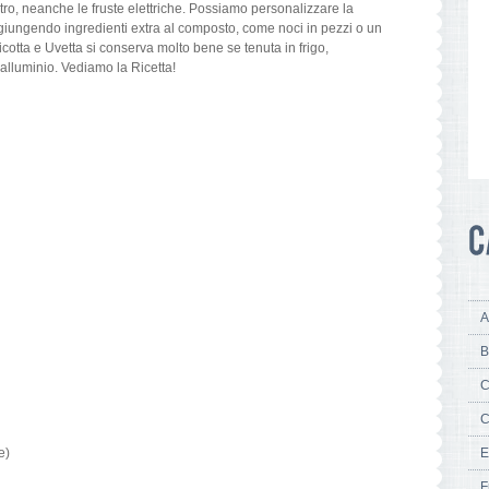
tro, neanche le fruste elettriche. Possiamo personalizzare la
giungendo ingredienti extra al composto, come noci in pezzi o un
cotta e Uvetta si conserva molto bene se tenuta in frigo,
’alluminio. Vediamo la Ricetta!
A
B
C
C
e)
E
F