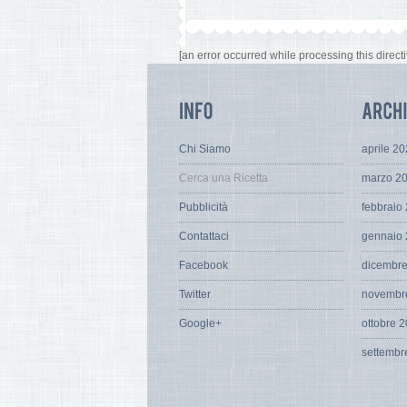
[an error occurred while processing this directi
Chi Siamo
aprile 2
Cerca una Ricetta
marzo 2
Pubblicità
febbraio
Contattaci
gennaio
Facebook
dicembr
Twitter
novembr
Google+
ottobre 
settembr