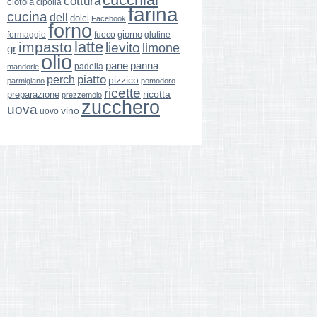
cottura
ciotola
cipolla
farina
cucina
dell
dolci
Facebook
forno
giorno
formaggio
glutine
fuoco
latte
impasto
lievito
limone
gr
olio
pane
panna
padella
mandorle
perch
piatto
pizzico
parmigiano
pomodoro
ricette
ricotta
preparazione
prezzemolo
zucchero
uova
vino
uovo