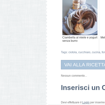
Ciambella al miele e yogurt
Mel
senza burro
Tags:
ciotola
,
cucchiaio
,
cucina
,
fo
VAI ALLA RICETT
Nessun commento...
Inserisci u
Devi effettuare il
Login
per inserir