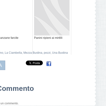
anzane farcite
Panini ripieni ai mirtilli
rno
,
La Ciambella
,
Mezza Bustina
,
pezzi
,
Una Bustina
A
n Commento
e un commento.