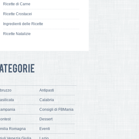
Ricette di Carne
Ricette Crostacei
Ingredienti delle Ricette
Ricette Natalizie
bruzzo
Antipasti
asilicata
Calabria
ampania
Consigli di FBMania
ontest
Dessert
milia Romagna
Eventi
riuli Venezia Giulia
Lazio