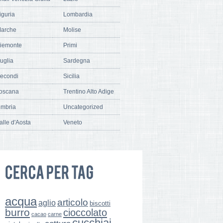
iguria
Lombardia
arche
Molise
iemonte
Primi
uglia
Sardegna
econdi
Sicilia
oscana
Trentino Alto Adige
mbria
Uncategorized
alle d'Aosta
Veneto
acqua
articolo
aglio
biscotti
burro
cioccolato
cacao
carne
cucchiai