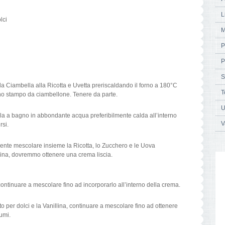
L
lci
M
P
P
S
a Ciambella alla Ricotta e Uvetta preriscaldando il forno a 180°C
T
no stampo da ciambellone. Tenere da parte.
U
a a bagno in abbondante acqua preferibilmente calda all’interno
V
rsi.
piente mescolare insieme la Ricotta, lo Zucchero e le Uova
cina, dovremmo ottenere una crema liscia.
ontinuare a mescolare fino ad incorporarlo all’interno della crema.
to per dolci e la Vanillina, continuare a mescolare fino ad ottenere
umi.