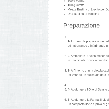
300 g
Farina
100 g
Uvetta
Mezza Bustina di Lievito per Do
Una Bustina di Vanillina
Preparazione
1-
Iniziamo la preparazione dell
ed imburrando e infarinando u
2-
Ammollare l’Uvetta mettendol
in una ciotola, dovrà ammorbidi
3-
All’interno di una ciotola ca
utilizzando un cucchiaio da cu
4-
Aggiungere l’Olio di Semi e c
5-
Aggiungere la Farina, il Lievi
un composto liscio e privo di gr