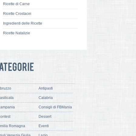
Ricette di Carne
Ricette Crostacei
Ingredienti delle Ricette
Ricette Natalizie
bruzzo
Antipasti
asilicata
Calabria
ampania
Consigli di FBMania
ontest
Dessert
milia Romagna
Eventi
riuli Venezia Giulia
Lazio