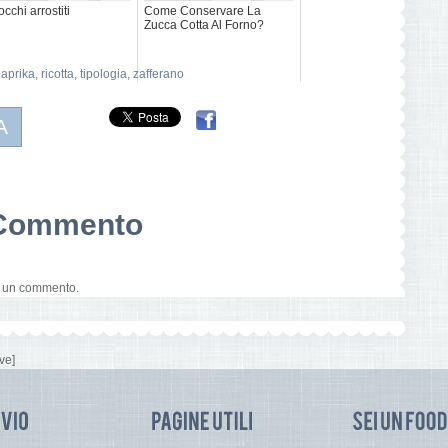
occhi arrostiti
Come Conservare La
Zucca Cotta Al Forno?
aprika
,
ricotta
,
tipologia
,
zafferano
A
n Commento
e un commento.
ve]