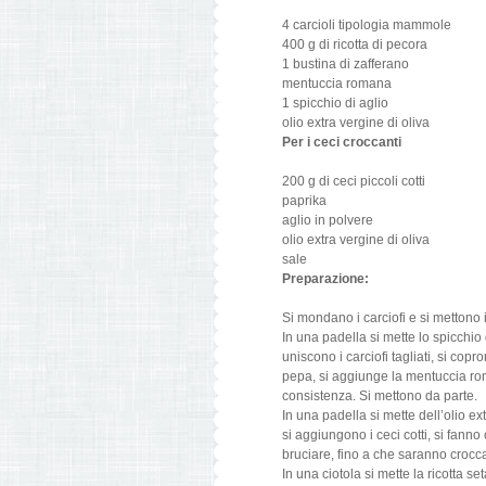
4 carcioli tipologia mammole
400 g di ricotta di pecora
1 bustina di zafferano
mentuccia romana
1 spicchio di aglio
olio extra vergine di oliva
Per i ceci croccanti
200 g di ceci piccoli cotti
paprika
aglio in polvere
olio extra vergine di oliva
sale
Preparazione:
Si mondano i carciofi e si mettono 
In una padella si mette lo spicchio d
uniscono i carciofi tagliati, si cop
pepa, si aggiunge la mentuccia ro
consistenza. Si mettono da parte.
In una padella si mette dell’olio ext
si aggiungono i ceci cotti, si fann
bruciare, fino a che saranno crocca
In una ciotola si mette la ricotta s