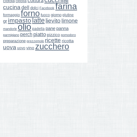
cottura
ciotola
cipolla
farina
cucina
dell
dolci
Facebook
forno
giorno
formaggio
glutine
fuoco
latte
impasto
lievito
limone
gr
olio
pane
panna
padella
mandorle
perch
piatto
pizzico
parmigiano
pomodoro
ricette
ricotta
preparazione
prezzemolo
zucchero
uova
vino
uovo