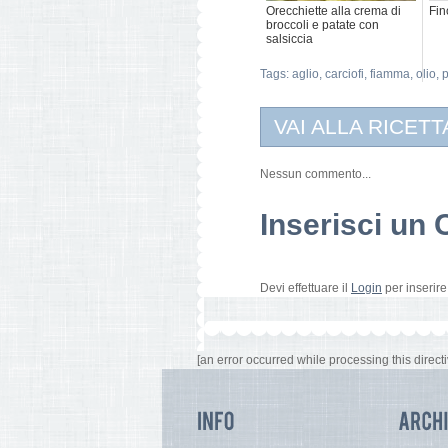
Orecchiette alla crema di
Fin
broccoli e patate con
salsiccia
Tags:
aglio
,
carciofi
,
fiamma
,
olio
,
p
VAI ALLA RICETT
Nessun commento...
Inserisci u
Devi effettuare il
Login
per inserir
[an error occurred while processing this directi