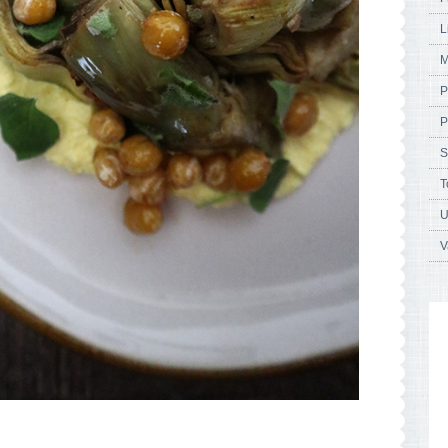
L
M
P
P
S
T
U
V