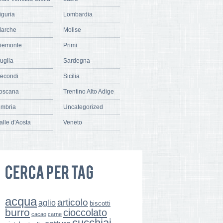
iguria
Lombardia
arche
Molise
iemonte
Primi
uglia
Sardegna
econdi
Sicilia
oscana
Trentino Alto Adige
mbria
Uncategorized
alle d'Aosta
Veneto
acqua
articolo
aglio
biscotti
burro
cioccolato
cacao
carne
cucchiai