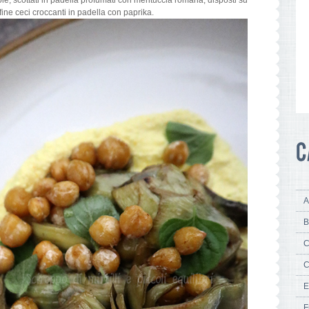
le, scottati in padella profumati con mentuccia romana, disposti su
fine ceci croccanti in padella con paprika.
A
B
C
C
E
F