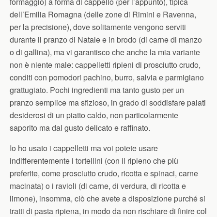
formaggio) a forma di cappello (per l’appunto), tipica
dell’Emilia Romagna (delle zone di Rimini e Ravenna,
per la precisione), dove solitamente vengono serviti
durante il pranzo di Natale e in brodo (di carne di manzo
o di gallina), ma vi garantisco che anche la mia variante
non è niente male: cappelletti ripieni di prosciutto crudo,
conditi con pomodori pachino, burro, salvia e parmigiano
grattugiato. Pochi ingredienti ma tanto gusto per un
pranzo semplice ma sfizioso, in grado di soddisfare palati
desiderosi di un piatto caldo, non particolarmente
saporito ma dal gusto delicato e raffinato.
Io ho usato i cappelletti ma voi potete usare
indifferentemente i tortellini (con il ripieno che più
preferite, come prosciutto crudo, ricotta e spinaci, carne
macinata) o i ravioli (di carne, di verdura, di ricotta e
limone), insomma, ciò che avete a disposizione purché si
tratti di pasta ripiena, in modo da non rischiare di finire col