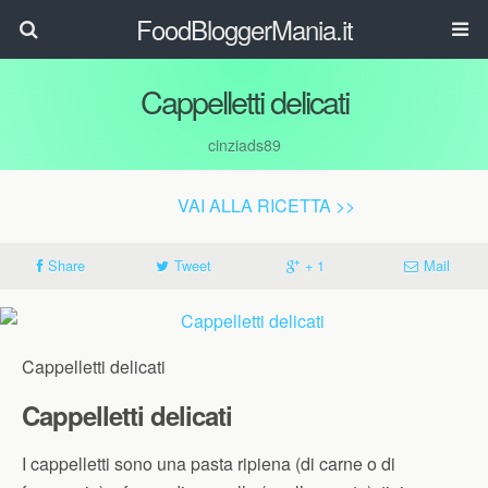
FoodBloggerMania.it
Cappelletti delicati
cinziads89
VAI ALLA RICETTA >>
Share
Tweet
+ 1
Mail
Cappelletti delicati
Cappelletti delicati
I cappelletti sono una pasta ripiena (di carne o di