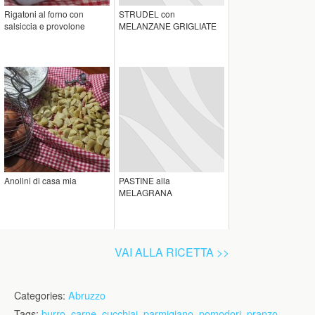
Rigatoni al forno con
STRUDEL con
salsiccia e provolone
MELANZANE GRIGLIATE
Anolini di casa mia
PASTINE alla
MELAGRANA
VAI ALLA RICETTA >>
Categories:
Abruzzo
Tags:
burro
,
carne
,
cucchiai
,
parmigiano
,
pomodori
,
pranzo
,