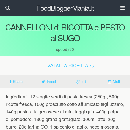
FoodBloggerMania.it
CANNELLONI di RICOTTA e PESTO
al SUGO
speedy70
VAI ALLA RICETTA >>
Share
Tweet
+ 1
Mail
Ingredienti: 12 sfoglie verdi di pasta fresca (250g), 500g
ricotta fresca, 160g prosciutto cotto affumicato tagliuzzato,
140g pesto alla genovese (il mio, leggi qui), 400g polpa
di pomodoro, 130g grana grattugiato, 300ml latte, 20g
burro, 20g farina OO, 1 spicchio di aglio, noce moscata,