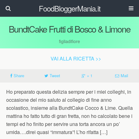
FoodBloggerMania.it
BundtCake Frutti di Bosco & Limone
figliadifiore
VAI ALLA RICETTA >>
Share
Tweet
+ 1
Mail
Ho preparato questa delizia sempre per i miei colleghi, in
occasione del mio saluto al collegio di fine anno
scolastico, insieme alla BundtCake Cocco & Lime. Quella
mattina ho fatto tutto di gran fretta, non ho calcolato bene i
tempi ed ho finito per servire una torta ancora un po’
umida….direi quasi “immatura”! L’ho rifatta […]