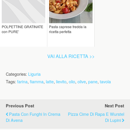
POLPETTINE GRATINATE
Pasta caprese fredda la
con PURE'
ricetta perfetta
VAI ALLA RICETTA >>
Categories:
Liguria
Tags:
farina
,
fiamma
,
latte
,
lievito
,
olio
,
olive
,
pane
,
tavola
Previous Post
Next Post
Pasta Con Funghi In Crema
Pizza Cime Di Rapa E Wurstel
Di Avena
Di Lupini