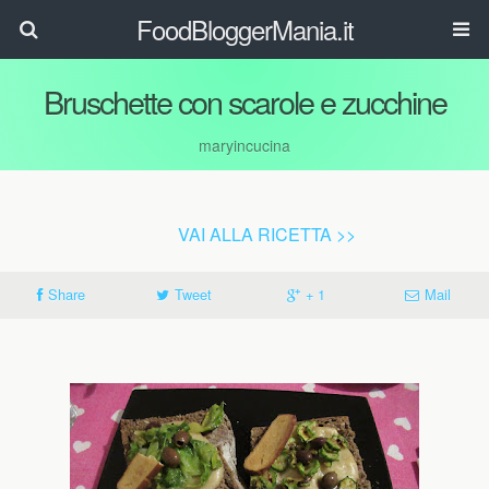
FoodBloggerMania.it
Bruschette con scarole e zucchine
maryincucina
VAI ALLA RICETTA >>
Share
Tweet
+ 1
Mail