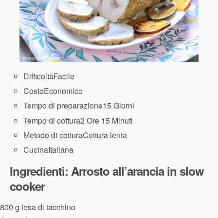
Difficoltà
Facile
Costo
Economico
Tempo di preparazione
15 Giorni
Tempo di cottura
2 Ore 15 Minuti
Metodo di cottura
Cottura lenta
Cucina
Italiana
Ingredienti: Arrosto all’arancia in slow
cooker
800
g
fesa di tacchino