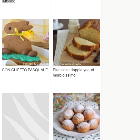
lattosio)
CONIGLIETTO PASQUALE
Plumcake doppio yogurt
morbidissimo