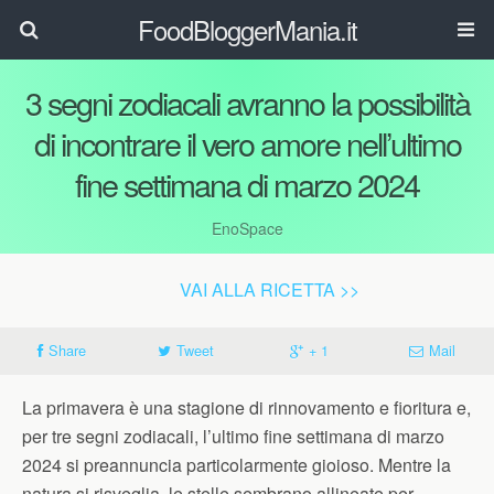
FoodBloggerMania.it
3 segni zodiacali avranno la possibilità
di incontrare il vero amore nell’ultimo
fine settimana di marzo 2024
EnoSpace
VAI ALLA RICETTA >>
Share
Tweet
+ 1
Mail
La primavera è una stagione di rinnovamento e fioritura e,
per tre segni zodiacali, l’ultimo fine settimana di marzo
2024 si preannuncia particolarmente gioioso. Mentre la
natura si risveglia, le stelle sembrano allineate per