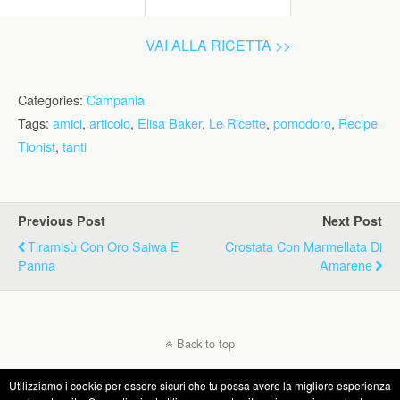
VAI ALLA RICETTA >>
Categories:
Campania
Tags:
amici
,
articolo
,
Elisa Baker
,
Le Ricette
,
pomodoro
,
Recipe
Tionist
,
tanti
Previous Post
Next Post
Tiramisù Con Oro Saiwa E
Crostata Con Marmellata Di
Panna
Amarene
Back to top
Utilizziamo i cookie per essere sicuri che tu possa avere la migliore esperienza
Mobile
Desktop