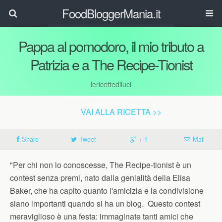
FoodBloggerMania.it
Pappa al pomodoro, il mio tributo a
Patrizia e a The Recipe-Tionist
lericettediluci
VAI ALLA RICETTA >>
Share
Tweet
+ 1
Mail
"Per chi non lo conoscesse, The Recipe-tionist è un
contest senza premi, nato dalla genialità della Elisa
Baker, che ha capito quanto l'amicizia e la condivisione
siano importanti quando si ha un blog. Questo contest
meraviglioso è una festa: immaginate tanti amici che