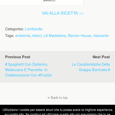
VAI ALLA RICETTA >>
Categories:
Lombardia
Tags:
ambiente
,
lettori
,
Lili Madeleine
,
Ramen House
,
ristorante
Previous Post
Next Post
Spaghetti Con Datterino,
Le Caratteristiche Della
Melanzana E Pancetta. In
Grappa Barricata
Collaborazione Con #Fruit24.
Back to top
Utilizziamo i cookie per essere sicuri che tu possa avere la migliore esperienza
Mobile
Desktop
sul nostro sito. Se continui ad utilizzare questo sito noi assumiamo che tu ne