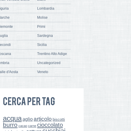
iguria
Lombardia
arche
Molise
iemonte
Primi
uglia
Sardegna
econdi
Sicilia
oscana
Trentino Alto Adige
mbria
Uncategorized
alle d'Aosta
Veneto
acqua
articolo
aglio
biscotti
burro
cioccolato
cacao
carne
cucchiai