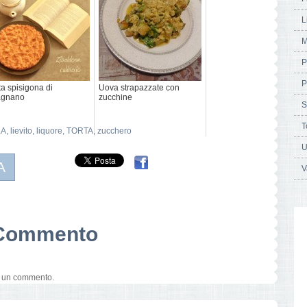
L
M
P
P
ta spisigona di
Uova strapazzate con
agnano
zucchine
S
T
LA
,
lievito
,
liquore
,
TORTA
,
zucchero
U
A
V
n Commento
e un commento.