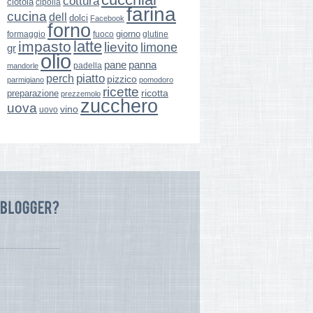
cottura
ciotola
cipolla
farina
cucina
dell
dolci
Facebook
forno
giorno
formaggio
glutine
fuoco
latte
impasto
lievito
limone
gr
olio
pane
panna
padella
mandorle
perch
piatto
pizzico
parmigiano
pomodoro
ricette
ricotta
preparazione
prezzemolo
zucchero
uova
vino
uovo