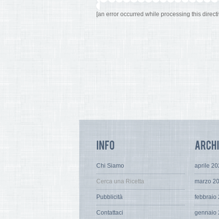
[an error occurred while processing this directi
Chi Siamo
aprile 2
Cerca una Ricetta
marzo 2
Pubblicità
febbraio
Contattaci
gennaio