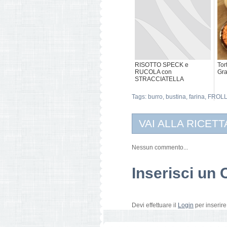
RISOTTO SPECK e
Tor
RUCOLA con
Gr
STRACCIATELLA
Tags:
burro
,
bustina
,
farina
,
FROL
VAI ALLA RICETT
Nessun commento...
Inserisci u
Devi effettuare il
Login
per inserir