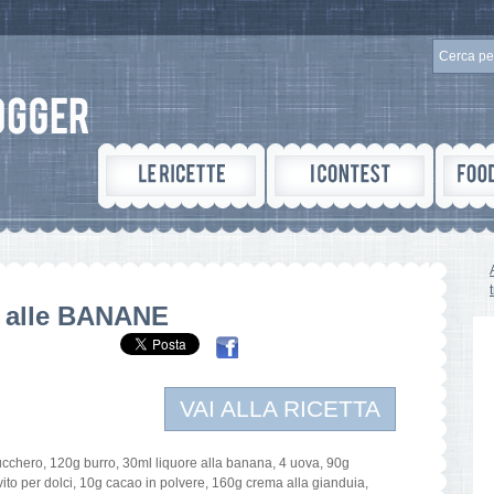
alle BANANE
VAI ALLA RICETTA
ucchero, 120g burro, 30ml liquore alla banana, 4 uova, 90g
vito per dolci, 10g cacao in polvere, 160g crema alla gianduia,