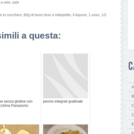
a velo, sale
n lo zucchero, 80g di burro fuso e intiepidito, il liquore, 1 uovo, 1/2
e
simili a questa:
A
B
e senza glutine con
penne integrali gratinate
china Panasonic
C
C
E
F