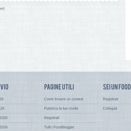
ve]
026
Come trovare un contest
Registrati
026
Pubblica le tue ricette
Collegati
 2026
Registrati
 2026
Tutti i FoodBlogger