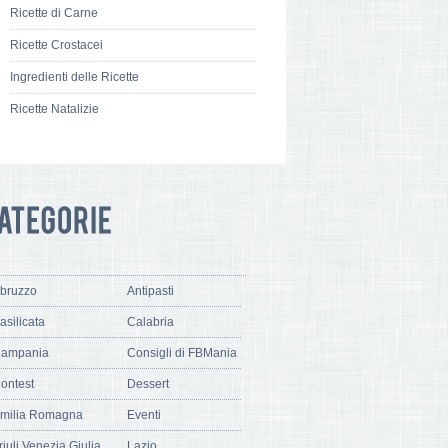
Ricette di Carne
Ricette Crostacei
Ingredienti delle Ricette
Ricette Natalizie
bruzzo
Antipasti
asilicata
Calabria
ampania
Consigli di FBMania
ontest
Dessert
milia Romagna
Eventi
riuli Venezia Giulia
Lazio