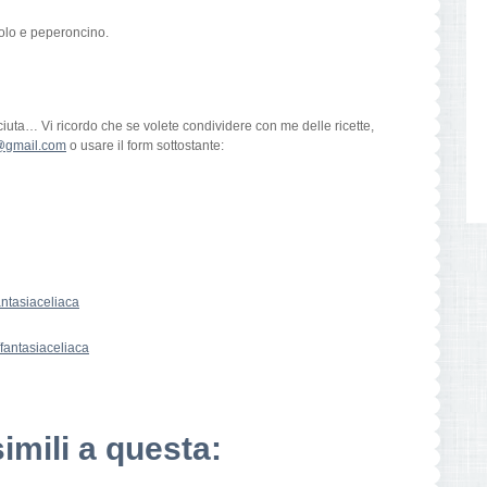
olo e peperoncino.
aciuta… Vi ricordo che se volete condividere con me delle ricette,
a@gmail.com
o usare il form sottostante:
ntasiaceliaca
antasiaceliaca
simili a questa: