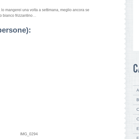
e, lo mangerei una volta a settimana, meglio ancora se
o bianco frizzantino…
 persone):
A
B
C
C
E
F