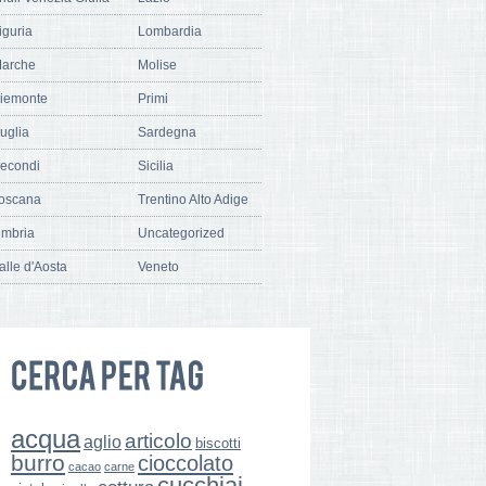
iguria
Lombardia
arche
Molise
iemonte
Primi
uglia
Sardegna
econdi
Sicilia
oscana
Trentino Alto Adige
mbria
Uncategorized
alle d'Aosta
Veneto
acqua
articolo
aglio
biscotti
burro
cioccolato
cacao
carne
cucchiai