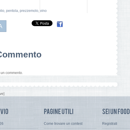
lio
,
pentola
,
prezzemolo
,
vino
A
n Commento
e un commento.
ve]
026
Come trovare un contest
Registrati