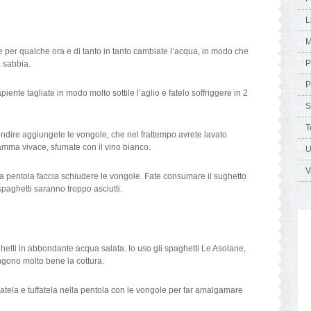
L
M
e per qualche ora e di tanto in tanto cambiate l’acqua, in modo che
P
 sabbia.
P
ente tagliate in modo molto sottile l’aglio e fatelo soffriggere in 2
S
T
ndire aggiungete le vongole, che nel frattempo avrete lavato
amma vivace, sfumate con il vino bianco.
U
V
lla pentola faccia schiudere le vongole. Fate consumare il sughetto
spaghetti saranno troppo asciutti.
hetti in abbondante acqua salata. Io uso gli spaghetti Le Asolane,
ngono molto bene la cottura.
latela e tuffatela nella pentola con le vongole per far amalgamare