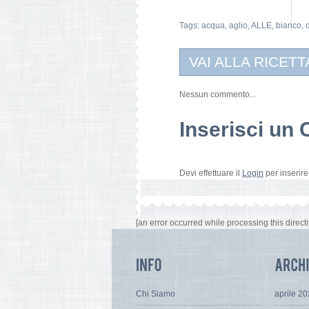
Tags:
acqua
,
aglio
,
ALLE
,
bianco
,
o
VAI ALLA RICETT
Nessun commento...
Inserisci u
Devi effettuare il
Login
per inserir
[an error occurred while processing this directi
Chi Siamo
aprile 2