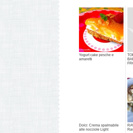
Yogurt cake pesche e
TOR
amaretti
BA
FR
Dolci: Crema spalmabile
RA
alle nocciole Light
Rav