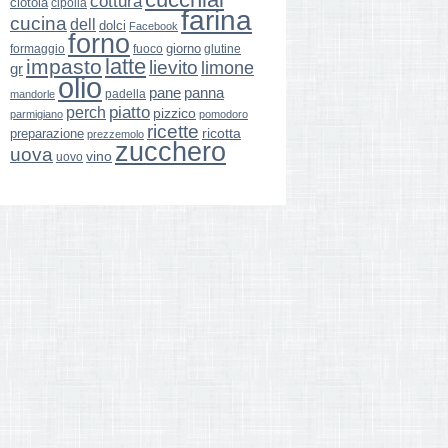
cottura
ciotola
cipolla
farina
cucina
dell
dolci
Facebook
forno
giorno
formaggio
glutine
fuoco
latte
impasto
lievito
limone
gr
olio
pane
panna
padella
mandorle
perch
piatto
pizzico
parmigiano
pomodoro
ricette
ricotta
preparazione
prezzemolo
zucchero
uova
vino
uovo