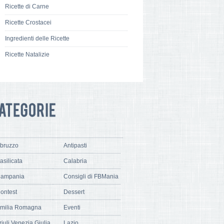
Ricette di Carne
Ricette Crostacei
Ingredienti delle Ricette
Ricette Natalizie
bruzzo
Antipasti
asilicata
Calabria
ampania
Consigli di FBMania
ontest
Dessert
milia Romagna
Eventi
riuli Venezia Giulia
Lazio