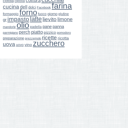
cottura
ciotola
cipolla
farina
cucina
dell
dolci
Facebook
forno
giorno
formaggio
glutine
fuoco
latte
impasto
lievito
limone
gr
olio
pane
panna
padella
mandorle
perch
piatto
pizzico
parmigiano
pomodoro
ricette
ricotta
preparazione
prezzemolo
zucchero
uova
vino
uovo