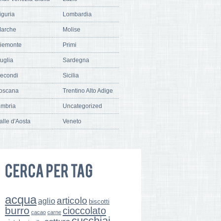
iguria
Lombardia
arche
Molise
iemonte
Primi
uglia
Sardegna
econdi
Sicilia
oscana
Trentino Alto Adige
mbria
Uncategorized
alle d'Aosta
Veneto
acqua
articolo
aglio
biscotti
burro
cioccolato
cacao
carne
cucchiai