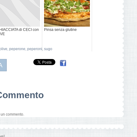
HIACCIATA di CECI con
Pinsa senza glutine
IVE
olive
,
peperone
,
peperoni
,
sugo
A
n Commento
e un commento.
ve]