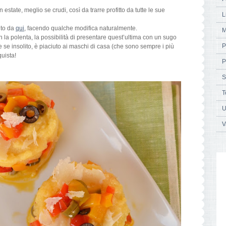
 estate, meglio se crudi, così da trarre profitto da tutte le sue
L
nto da
qui
, facendo qualche modifica naturalmente.
M
 la polenta, la possibilità di presentare quest’ultima con un sugo
P
 se insolito, è piaciuto ai maschi di casa (che sono sempre i più
uista!
P
S
T
U
V