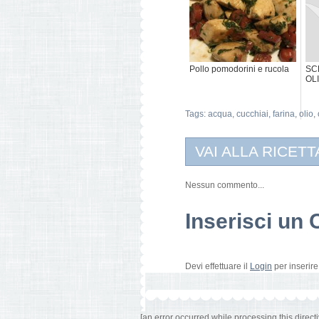
Pollo pomodorini e rucola
SC
OL
Tags:
acqua
,
cucchiai
,
farina
,
olio
,
VAI ALLA RICETT
Nessun commento...
Inserisci u
Devi effettuare il
Login
per inserir
[an error occurred while processing this directi