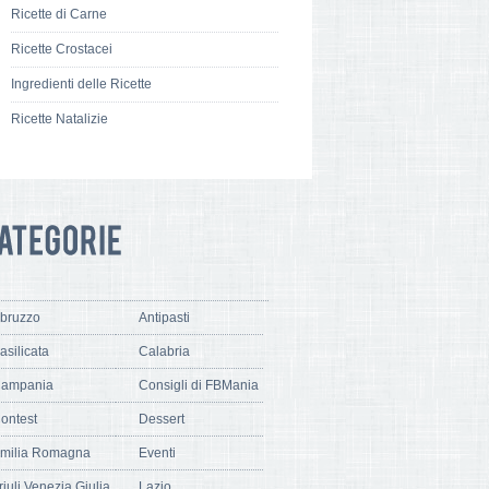
Ricette di Carne
Ricette Crostacei
Ingredienti delle Ricette
Ricette Natalizie
bruzzo
Antipasti
asilicata
Calabria
ampania
Consigli di FBMania
ontest
Dessert
milia Romagna
Eventi
riuli Venezia Giulia
Lazio