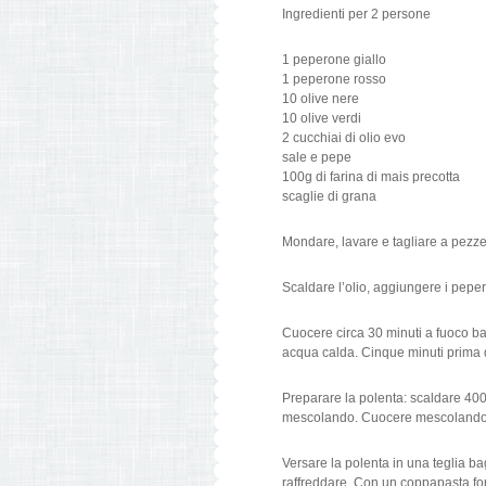
Ingredienti per 2 persone
1 peperone giallo
1 peperone rosso
10 olive nere
10 olive verdi
2 cucchiai di olio evo
sale e pepe
100g di farina di mais precotta
scaglie di grana
Mondare, lavare e tagliare a pezzet
Scaldare l’olio, aggiungere i pepe
Cuocere circa 30 minuti a fuoco b
acqua calda. Cinque minuti prima d
Preparare la polenta: scaldare 400m
mescolando. Cuocere mescolando 
Versare la polenta in una teglia ba
raffreddare. Con un coppapasta for