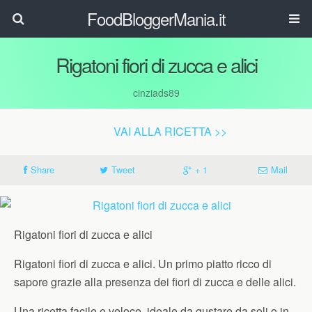
FoodBloggerMania.it
Rigatoni fiori di zucca e alici
cinziads89
VAI ALLA RICETTA >>
Share
Tweet
+ 1
Mail
Rigatoni fiori di zucca e alici
Rigatoni fiori di zucca e alici. Un primo piatto ricco di
sapore grazie alla presenza dei fiori di zucca e delle alici.
Una ricetta facile e veloce, ideale da gustare da soli o in