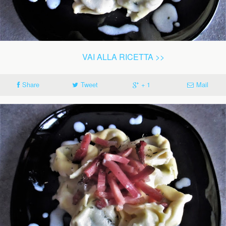
VAI ALLA RICETTA >>
Share
Tweet
+ 1
Mail