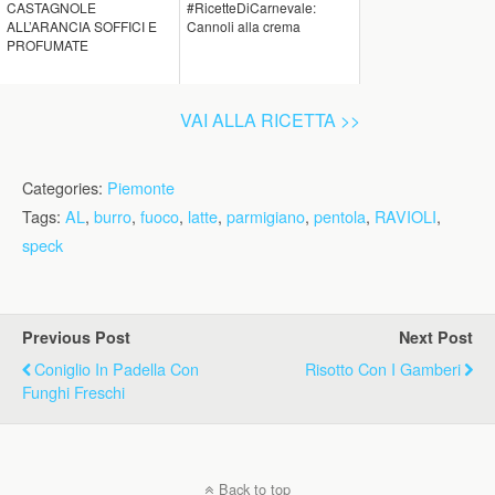
CASTAGNOLE
#RicetteDiCarnevale:
ALL’ARANCIA SOFFICI E
Cannoli alla crema
PROFUMATE
VAI ALLA RICETTA >>
Categories:
Piemonte
Tags:
AL
,
burro
,
fuoco
,
latte
,
parmigiano
,
pentola
,
RAVIOLI
,
speck
Previous Post
Next Post
Coniglio In Padella Con
Risotto Con I Gamberi
Funghi Freschi
Back to top