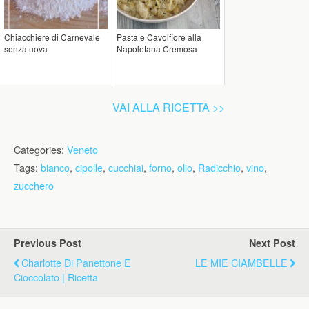
Chiacchiere di Carnevale
Pasta e Cavolfiore alla
senza uova
Napoletana Cremosa
VAI ALLA RICETTA >>
Categories:
Veneto
Tags:
bianco
,
cipolle
,
cucchiai
,
forno
,
olio
,
Radicchio
,
vino
,
zucchero
Previous Post
Next Post
Charlotte Di Panettone E
LE MIE CIAMBELLE
Cioccolato | Ricetta