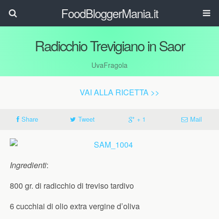
FoodBloggerMania.it
Radicchio Trevigiano in Saor
UvaFragola
VAI ALLA RICETTA >>
Share
Tweet
+ 1
Mail
Ingredienti
:
800 gr. di radicchio di treviso tardivo
6 cucchiai di olio extra vergine d’oliva