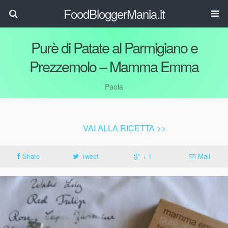
FoodBloggerMania.it
Purè di Patate al Parmigiano e
Prezzemolo – Mamma Emma
Paola
VAI ALLA RICETTA >>
Share
Tweet
+ 1
Mail