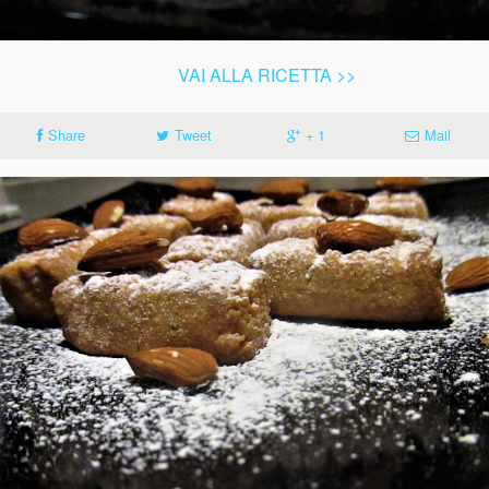
VAI ALLA RICETTA >>
Share
Tweet
+ 1
Mail