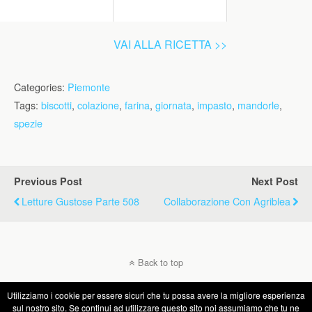
VAI ALLA RICETTA >>
Categories:
Piemonte
Tags:
biscotti
,
colazione
,
farina
,
giornata
,
impasto
,
mandorle
,
spezie
Previous Post
Next Post
Letture Gustose Parte 508
Collaborazione Con Agriblea
Back to top
Utilizziamo i cookie per essere sicuri che tu possa avere la migliore esperienza
Mobile
Desktop
sul nostro sito. Se continui ad utilizzare questo sito noi assumiamo che tu ne