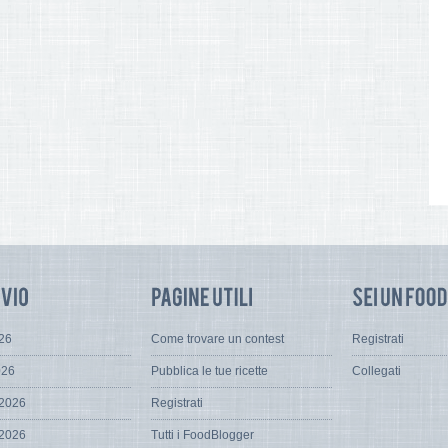
026
Come trovare un contest
Registrati
026
Pubblica le tue ricette
Collegati
 2026
Registrati
 2026
Tutti i FoodBlogger