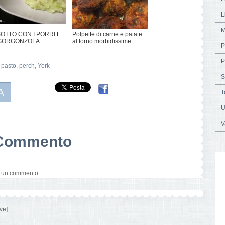
L
M
SOTTO CON I PORRI E
Polpette di carne e patate
 GORGONZOLA
al forno morbidissime
P
P
,
pasto
,
perch
,
York
S
A
T
U
V
n Commento
e un commento.
ve]