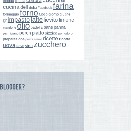
cottura
ciotola
cipolla
farina
cucina
dell
dolci
Facebook
forno
giorno
formaggio
glutine
fuoco
latte
impasto
lievito
limone
gr
olio
pane
panna
padella
mandorle
perch
piatto
pizzico
parmigiano
pomodoro
ricette
ricotta
preparazione
prezzemolo
zucchero
uova
vino
uovo