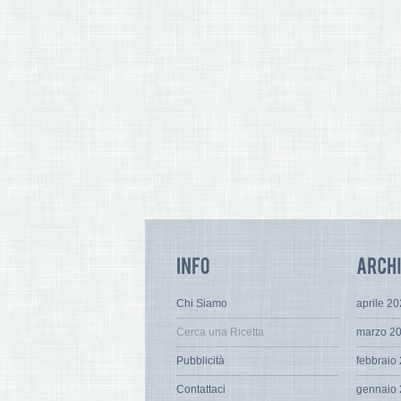
Chi Siamo
aprile 2
Cerca una Ricetta
marzo 2
Pubblicità
febbraio
Contattaci
gennaio