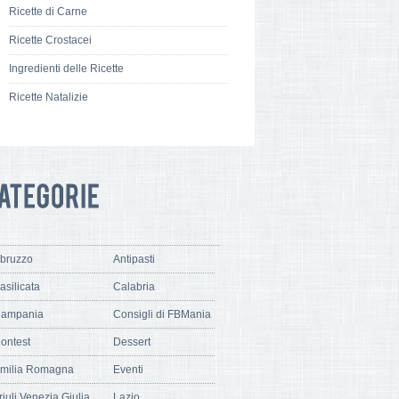
Ricette di Carne
Ricette Crostacei
Ingredienti delle Ricette
Ricette Natalizie
bruzzo
Antipasti
asilicata
Calabria
ampania
Consigli di FBMania
ontest
Dessert
milia Romagna
Eventi
riuli Venezia Giulia
Lazio