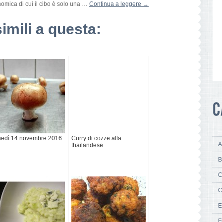
nomica di cui il cibo è solo una …
Continua a leggere
→
simili a questa:
edì 14 novembre 2016
Curry di cozze alla
A
thailandese
B
C
C
E
F