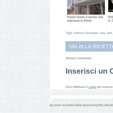
Panini Durini il sorriso che
RI
mancava in Pavia
IL
Tags:
Anthony Bourdain
,
cibo
,
dell
VAI ALLA RICETT
Nessun commento...
Inserisci u
Devi effettuare il
Login
per inserir
[an error occurred while processing this directi