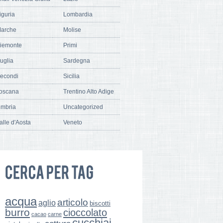
iguria
Lombardia
arche
Molise
iemonte
Primi
uglia
Sardegna
econdi
Sicilia
oscana
Trentino Alto Adige
mbria
Uncategorized
alle d'Aosta
Veneto
acqua
articolo
aglio
biscotti
burro
cioccolato
cacao
carne
cucchiai