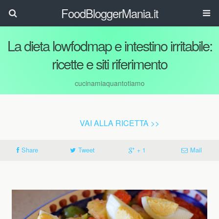
FoodBloggerMania.it
La dieta lowfodmap e intestino irritabile:
ricette e siti riferimento
cucinamiaquantotiamo
VAI ALLA RICETTA >>
Share
Tweet
+ 1
Mail