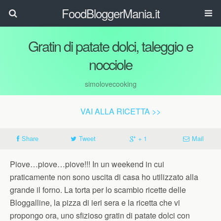
FoodBloggerMania.it
Gratin di patate dolci, taleggio e
nocciole
simolovecooking
VAI ALLA RICETTA >>
Share
Tweet
+ 1
Mail
Piove…piove…piove!!! In un weekend in cui
praticamente non sono uscita di casa ho utilizzato alla
grande il forno. La torta per lo scambio ricette delle
Bloggalline, la pizza di ieri sera e la ricetta che vi
propongo ora, uno sfizioso gratin di patate dolci con