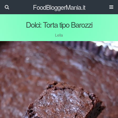
FoodBloggerMania.it
Dolci: Torta tipo Barozzi
Lella