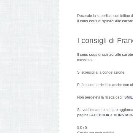
Decorate la superficie con fettine d
il
cous cous di spinaci alle carot
I consigli di Fran
Il
cous cous di spinaci alle carot
massimo.
Si sconsiglia la congelazione.
Può essere arricchito anche con alt
Non perdetevi la ricetta degli
SMIL
Se vuoi rimanere sempre aggiornato
pagina
FACEBOOK
e su
INSTAG
5,0
/ 5