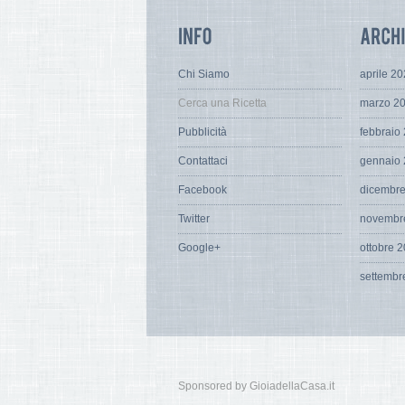
Chi Siamo
aprile 2
Cerca una Ricetta
marzo 2
Pubblicità
febbraio
Contattaci
gennaio
Facebook
dicembr
Twitter
novembr
Google+
ottobre 
settembr
Sponsored by GioiadellaCasa.it