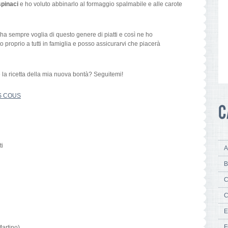
spinaci
e ho voluto abbinarlo al formaggio spalmabile e alle carote
i ha sempre voglia di questo genere di piatti e così ne ho
to proprio a tutti in famiglia e posso assicurarvi che piacerà
 la ricetta della mia nuova bontà? Seguitemi!
S COUS
ti
A
B
C
C
E
F
Martino
)