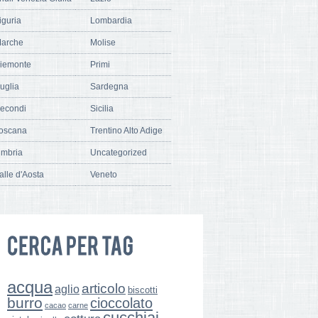
iguria
Lombardia
arche
Molise
iemonte
Primi
uglia
Sardegna
econdi
Sicilia
oscana
Trentino Alto Adige
mbria
Uncategorized
alle d'Aosta
Veneto
acqua
articolo
aglio
biscotti
burro
cioccolato
cacao
carne
cucchiai