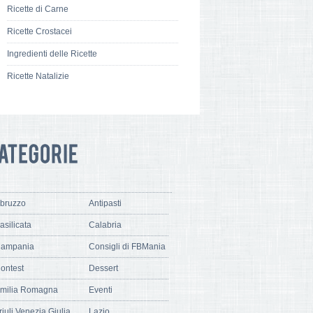
Ricette di Carne
Ricette Crostacei
Ingredienti delle Ricette
Ricette Natalizie
bruzzo
Antipasti
asilicata
Calabria
ampania
Consigli di FBMania
ontest
Dessert
milia Romagna
Eventi
riuli Venezia Giulia
Lazio