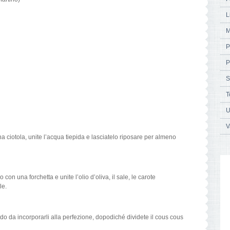
L
M
P
P
S
T
U
V
na ciotola, unite l’acqua tiepida e lasciatelo riposare per almeno
on una forchetta e unite l’olio d’oliva, il sale, le carote
le.
modo da incorporarli alla perfezione, dopodiché dividete il cous cous