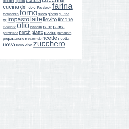
cottura
ciotola
cipolla
farina
cucina
dell
dolci
Facebook
forno
giorno
formaggio
glutine
fuoco
latte
impasto
lievito
limone
gr
olio
pane
panna
padella
mandorle
perch
piatto
pizzico
parmigiano
pomodoro
ricette
ricotta
preparazione
prezzemolo
zucchero
uova
vino
uovo