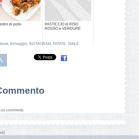
edini di pollo
PASTICCIO di RISO
ROSSO e VERDURE
book
,
formaggio
,
INSTAGRAM
,
PATATE
,
SMILE
A
n Commento
e un commento.
ve]