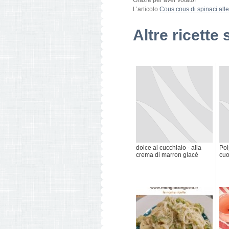
Grazie per aver votato!
L’articolo
Cous cous di spinaci all
Altre ricette 
dolce al cucchiaio - alla
Pol
crema di marron glacè
cuo