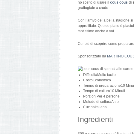
ho scelto di usare il
cous cous
di 
grattugiate a crudo.
Con l’arrivo della bella stagione s
approfittato. Questo piatto è piaciu
tantissimo anche a voi.
Curiosi di scoprire come preparare
Sponsorizzato da
MARTINO COU
Difficoltà
Molto facile
Costo
Economico
Tempo di preparazione
10 Minu
Tempo di cottura
10 Minuti
Porzioni
Per 4 persone
Metodo di cottura
Altro
Cucina
Italiana
Ingredienti
300
g
couscous crudo
(
di spinaci 