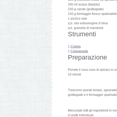
200
ml
acqua
(
tiepida
)
150
g
carote
(
grattugiate
)
150
g
formaggio fresco spalmabile
1
pizzico
sale
q.b.
olio extravergine d’oliva
q.b.
granella di mandorle
Strumenti
1
Ciotola
1
Coppapasta
Preparazione
Ponete il cous cous di spinaci in u
10 minuti.
Trascorso questo tempo, sgranatelo c
grattugiate e il formaggio spalmabi
Mescolate tutti gli ingredienti in 
in piatti individuali.