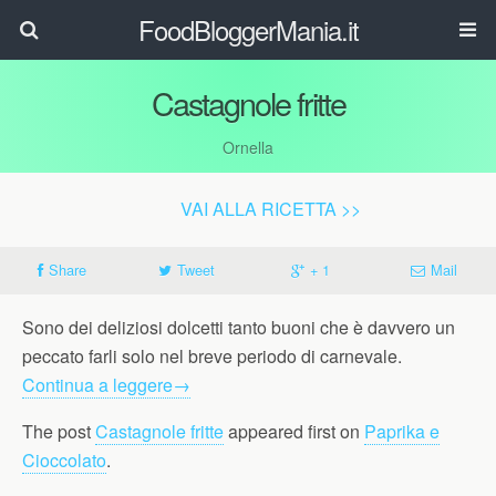
FoodBloggerMania.it
Castagnole fritte
Ornella
VAI ALLA RICETTA >>
Share
Tweet
+ 1
Mail
Sono dei deliziosi dolcetti tanto buoni che è davvero un
peccato farli solo nel breve periodo di carnevale.
Continua a leggere
→
The post
Castagnole fritte
appeared first on
Paprika e
Cioccolato
.