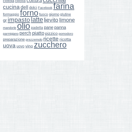
cottura
ciotola
cipolla
farina
cucina
dell
dolci
Facebook
forno
giorno
formaggio
glutine
fuoco
latte
impasto
lievito
limone
gr
olio
pane
panna
padella
mandorle
perch
piatto
pizzico
parmigiano
pomodoro
ricette
ricotta
preparazione
prezzemolo
zucchero
uova
vino
uovo