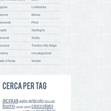
iguria
Lombardia
arche
Molise
iemonte
Primi
uglia
Sardegna
econdi
Sicilia
oscana
Trentino Alto Adige
mbria
Uncategorized
alle d'Aosta
Veneto
acqua
articolo
aglio
biscotti
burro
cioccolato
cacao
carne
cucchiai