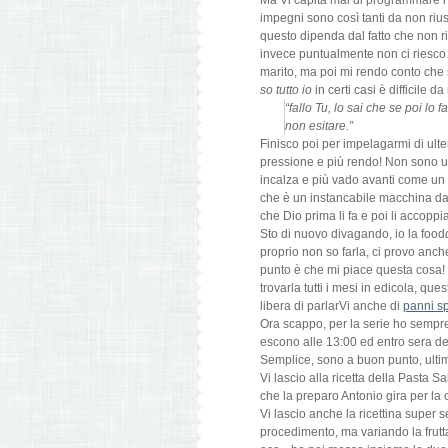
impegni sono così tanti da non riu
questo dipenda dal fatto che non r
invece puntualmente non ci riesco…
marito, ma poi mi rendo conto che s
so tutto io
in certi casi è difficile
“fallo Tu, lo sai che se poi lo
non esitare.”
Finisco poi per impelagarmi di ult
pressione e più rendo! Non sono u
incalza e più vado avanti come un
che è un instancabile macchina da
che Dio prima li fa e poi li accopp
Sto di nuovo divagando, io la food
proprio non so farla, ci provo anche
punto è che mi piace questa cosa! 
trovarla tutti i mesi in edicola, qu
libera di parlarVi anche di
panni s
Ora scappo, per la serie ho sempre
escono alle 13:00 ed entro sera de
Semplice, sono a buon punto, ultime
Vi lascio alla ricetta della Pasta S
che la preparo Antonio gira per la
Vi lascio anche la ricettina supe
procedimento, ma variando la frutta