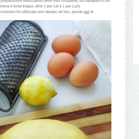
reparazioni realizzando delle mini crostatine, da mangiare in un
na è forse troppo, direi 2 per Lei e 1 per Lui!).
bocconcino ho utilizzato uno stampo ad hoc, questo
qui
di