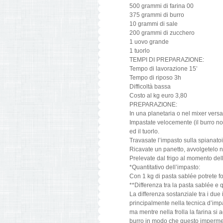
500 grammi di farina 00
375 grammi di burro
10 grammi di sale
200 grammi di zucchero
1 uovo grande
1 tuorlo
TEMPI DI PREPARAZIONE:
Tempo di lavorazione 15’
Tempo di riposo 3h
Difficoltà bassa
Costo al kg euro 3,80
PREPARAZIONE:
In una planetaria o nel mixer versat
Impastate velocemente (il burro non
ed il tuorlo.
Travasate l’impasto sulla spianatoi
Ricavate un panetto, avvolgetelo nel
Prelevate dal frigo al momento dell’
*Quantitativo dell’impasto:
Con 1 kg di pasta sablée potrete f
**Differenza tra la pasta sablée e q
La differenza sostanziale tra i due i
principalmente nella tecnica d’impa
ma mentre nella frolla la farina si 
burro in modo che questo impermeabil