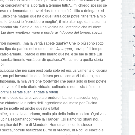
scir concretamente a portarli a termine tutti?…mi chiedo spesso se
L
iesco a demandare, dovrei riuscire con più facilità a delegare ed
dico che magari questa o quell’altra cosa potrei farle fare a mio
M
e le facessi io “verrebbero meglio”, il mio alter-ego da maestrina
 da mandar via. Sento quasi una vocina nell’orecchio che mi dice:
P
 fa Lui devi rimetterci mano e perderai il doppio del tempo, suvvia
P
eriori impegni…ma la verità sapete qual’è? Che io più sono sotto
S
na tipa da panico nei momenti del
far troppo
, anzi, più il tempo
 carro-armato…parole di mio marito queste, e se me le dice Lui
T
 combattimento vorrà pur dir qualcosa?!…com’era quella storia
U
ia?!…
qualcosa
che nei suoi post parla solo ed esclusivamente di cucina
V
, ma poi inesorabilmente finisco per raccontarVi tutt’altro, ma il
Insomma, la mia versione foodwriter che parla solo di food potete
esto invece è il mio diario virtuale, culinario e non…sicchè sono
porchi
e
serate sushi andate a rotoli
!
 mille cose da fare, vado a prendere i bambini a scuola, oggi
vo chiudere la rubrica dell’ingrediente del mese per Cucina
 tre ricette ed anche questa è fatta!
ablée, a casa la adoriamo, molto più della frolla classica. Ogni volta
 cucina esclamando: “Vive la France!”…sì siamo tipi strani noi…
r semplice del Burro di Mandorle Homemade, con lo stesso
 secca, potrete realizzare Burro di Arachidi, di Noci, di Nocciole