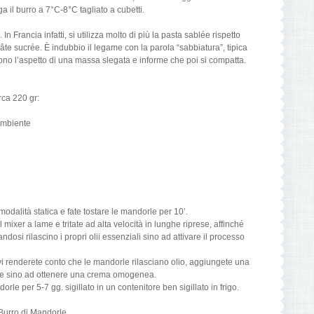
a il burro a 7°C-8°C tagliato a cubetti.
n Francia infatti, si utilizza molto di più la pasta sablée rispetto
pâte sucrée. È indubbio il legame con la parola “sabbiatura”, tipica
no l’aspetto di una massa slegata e informe che poi si compatta.
ca 220 gr:
ambiente
modalità statica e fate tostare le mandorle per 10’.
mixer a lame e tritate ad alta velocità in lunghe riprese, affinché
dosi rilascino i propri olii essenziali sino ad attivare il processo
i renderete conto che le mandorle rilasciano olio, aggiungete una
are sino ad ottenere una crema omogenea.
orle per 5-7 gg. sigillato in un contenitore ben sigillato in frigo.
Burro di Mandorle.