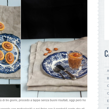
A
B
C
C
ù di tre giorni, procedo a tappe senza buoni risultati, oggi però ho
E
F
genda con meticolosità e poi finire con il renderVi conto che gli