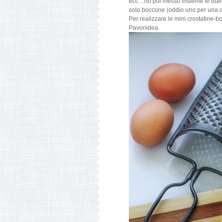
ecc…ho poi messo insieme le due p
solo boccone (oddio uno per una don
Per realizzare le mini crostatine-
Pavonidea.