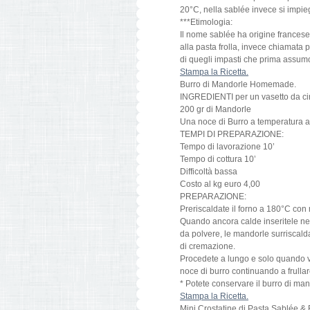
20°C, nella sablée invece si impieg
***Etimologia:
Il nome sablée ha origine francese. I
alla pasta frolla, invece chiamata 
di quegli impasti che prima assumo
Stampa la Ricetta.
Burro di Mandorle Homemade.
INGREDIENTI per un vasetto da cir
200 gr di Mandorle
Una noce di Burro a temperatura 
TEMPI DI PREPARAZIONE:
Tempo di lavorazione 10’
Tempo di cottura 10’
Difficoltà bassa
Costo al kg euro 4,00
PREPARAZIONE:
Preriscaldate il forno a 180°C con 
Quando ancora calde inseritele nel 
da polvere, le mandorle surriscaldan
di cremazione.
Procedete a lungo e solo quando v
noce di burro continuando a frull
* Potete conservare il burro di mand
Stampa la Ricetta.
Mini Crostatine di Pasta Sablée & 