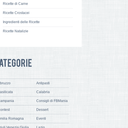
Ricette di Carne
Ricette Crostacei
Ingredienti delle Ricette
Ricette Natalizie
bruzzo
Antipasti
asilicata
Calabria
ampania
Consigli di FBMania
ontest
Dessert
milia Romagna
Eventi
riuli Venezia Giulia
Lazio