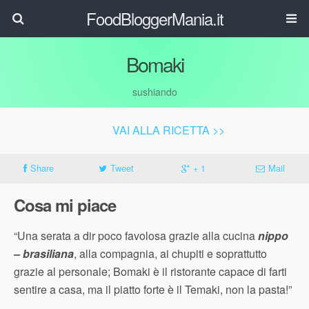
FoodBloggerMania.it
Bomaki
sushiando
VAI ALLA RICETTA >>
Share
Tweet
+ 1
Mail
Cosa mi piace
“Una serata a dir poco favolosa grazie alla cucina
nippo
– brasiliana
, alla compagnia, ai chupiti e soprattutto
grazie al personale; Bomaki è il ristorante capace di farti
sentire a casa, ma il piatto forte è il Temaki, non la pasta!”