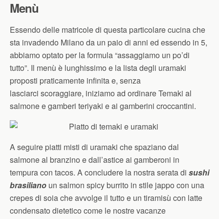
Menù
Essendo delle matricole di questa particolare cucina che
sta invadendo Milano da un paio di anni ed essendo in 5,
abbiamo optato per la formula “assaggiamo un po’di
tutto”. Il menù è lunghissimo e la lista degli uramaki
proposti praticamente infinita e, senza
lasciarci scoraggiare, iniziamo ad ordinare Temaki al
salmone e gamberi teriyaki e ai gamberini croccantini.
A seguire piatti misti di uramaki che spaziano dal
salmone al branzino e dall’astice ai gamberoni in
tempura con tacos. A concludere la nostra serata di
sushi
brasiliano
un salmon spicy burrito in stile jappo con una
crepes di soia che avvolge il tutto e un tiramisù con latte
condensato dietetico come le nostre vacanze