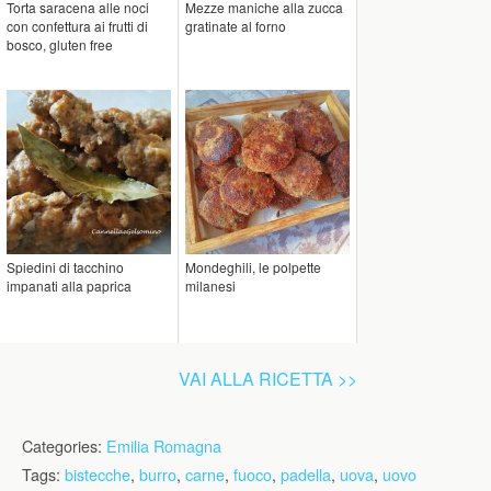
Torta saracena alle noci
Mezze maniche alla zucca
con confettura ai frutti di
gratinate al forno
bosco, gluten free
Spiedini di tacchino
Mondeghili, le polpette
impanati alla paprica
milanesi
VAI ALLA RICETTA >>
Categories:
Emilia Romagna
Tags:
bistecche
,
burro
,
carne
,
fuoco
,
padella
,
uova
,
uovo