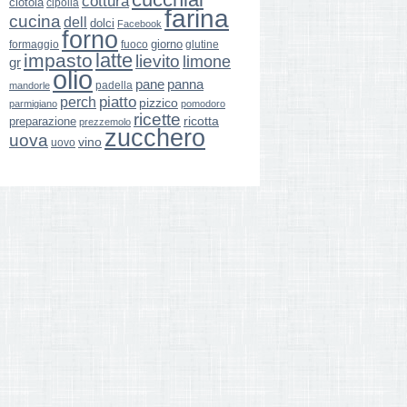
cottura
ciotola
cipolla
farina
cucina
dell
dolci
Facebook
forno
giorno
formaggio
glutine
fuoco
latte
impasto
lievito
limone
gr
olio
pane
panna
padella
mandorle
perch
piatto
pizzico
parmigiano
pomodoro
ricette
ricotta
preparazione
prezzemolo
zucchero
uova
vino
uovo