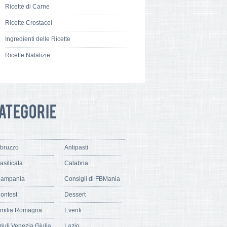
Ricette di Carne
Ricette Crostacei
Ingredienti delle Ricette
Ricette Natalizie
bruzzo
Antipasti
asilicata
Calabria
ampania
Consigli di FBMania
ontest
Dessert
milia Romagna
Eventi
riuli Venezia Giulia
Lazio