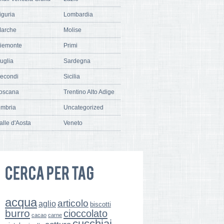
iguria
Lombardia
arche
Molise
iemonte
Primi
uglia
Sardegna
econdi
Sicilia
oscana
Trentino Alto Adige
mbria
Uncategorized
alle d'Aosta
Veneto
acqua
articolo
aglio
biscotti
burro
cioccolato
cacao
carne
cucchiai