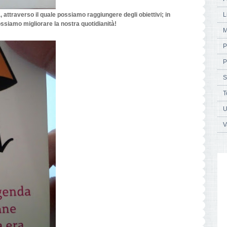
L
 attraverso il quale possiamo raggiungere degli obiettivi; in
ssiamo migliorare la nostra quotidianità!
M
P
P
S
T
U
V