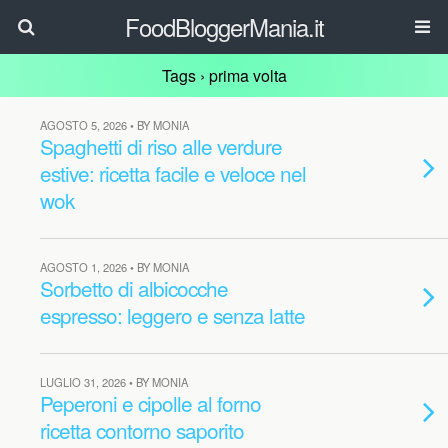
FoodBloggerMania.it
Tags › prima volta
AGOSTO 5, 2026 • BY MONIA
Spaghetti di riso alle verdure
estive: ricetta facile e veloce nel
wok
AGOSTO 1, 2026 • BY MONIA
Sorbetto di albicocche
espresso: leggero e senza latte
LUGLIO 31, 2026 • BY MONIA
Peperoni e cipolle al forno
ricetta contorno saporito