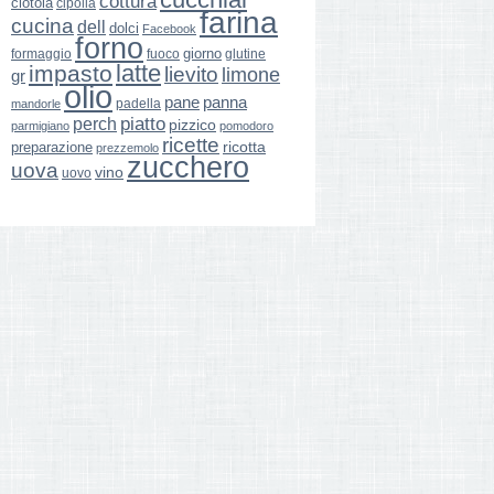
cottura
ciotola
cipolla
farina
cucina
dell
dolci
Facebook
forno
giorno
formaggio
glutine
fuoco
latte
impasto
lievito
limone
gr
olio
pane
panna
padella
mandorle
perch
piatto
pizzico
parmigiano
pomodoro
ricette
ricotta
preparazione
prezzemolo
zucchero
uova
vino
uovo