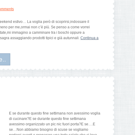
omments
weekend estivo… La voglia però di scoprirsi,indossare il
lmeno per me,ormai non c’è più. Se penso a come vorrei
tate,mi immagino a camminare tra i boschi oppure a
 sagra assaggiando prodotti tipici e già autunnali.
Continua a
e..
e
E se durante questo fine settimana non avessimo voglia
di cucinare?E se durante questo fine settimana
avessimo organizzato un pic nic fuori porta?E se….E
se…Non abbiamo bisogno di scuse se vogliamo