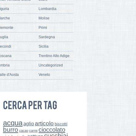
iguria
Lombardia
arche
Molise
iemonte
Primi
uglia
Sardegna
econdi
Sicilia
oscana
Trentino Alto Adige
mbria
Uncategorized
alle d'Aosta
Veneto
acqua
articolo
aglio
biscotti
burro
cioccolato
cacao
carne
cucchiai