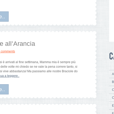
e..
e all’Arancia
 comments
si è arrivati al fine settimana, Mamma mia è sempre più
delle volte mi chiedo se ne vale la pena correre tanto, si
n si vive abbastanza! Ma passiamo alle nostre Braciole do
A
ua a leggere..
B
e..
C
C
E
F