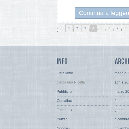
Continua a legger
1
2
3
4
5
6
7
8
[an error occurred while processing this directi
Chi Siamo
maggio 
Cerca una Ricetta
aprile 2
Pubblicità
marzo 2
Contattaci
febbraio
Facebook
gennaio
Twitter
dicembr
Google+
novembr