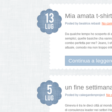
Mia amata t-shir
Posted by
beatrice.rebasti
No com
Da qualche tempo ho scoperto di av
semplici, quelle basiche cha vanno
combo perfetta per me? Jeans, t-s
attuale, comodo ma non troppo in
Continua a legger
un fine settiman
Posted by
cakegardenproject
No 
Ginevra è tra le dieci città al mond
di consulenza leader nei settori He