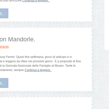
ndi può arricchire
Continua a leggere..
e..
con Mandorle.
mments
sy Ferreri Quasi fine settimana, gioco di anticipo e vi
a e leggera da rifare nei prossimi giorni. E a proposito di fine
à la Giornata Nazionale delle Famiglie al Museo. Tante le
i visiteremo, sempre
Continua a leggere..
e..