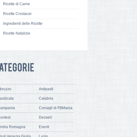
Ricette di Carne
Ricette Crostacei
Ingredienti delle Ricette
Ricette Natalizie
bruzzo
Antipasti
asilicata
Calabria
ampania
Consigli di FBMania
ontest
Dessert
milia Romagna
Eventi
riuli Venezia Giulia
Lazio