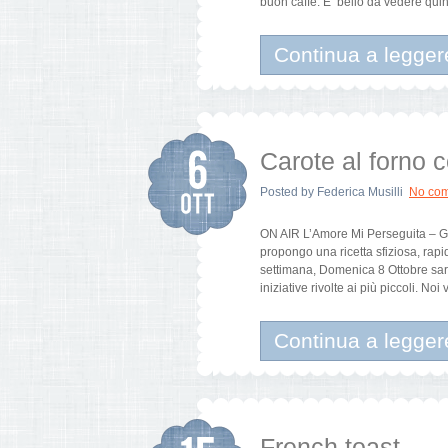
buon caffè. E’ bello da vedere qui
Continua a legger
Carote al forno 
Posted by
Federica Musilli
No co
ON AIR L’Amore Mi Perseguita – Giu
propongo una ricetta sfiziosa, rapid
settimana, Domenica 8 Ottobre sar
iniziative rivolte ai più piccoli. No
Continua a legger
French toast