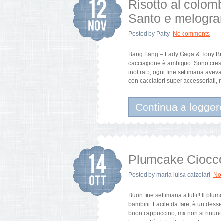
Risotto al colom
Santo e melogran
Posted by
Patty
No comments
Bang Bang – Lady Gaga & Tony Benn
cacciagione è ambiguo. Sono cresci
inoltrato, ogni fine settimana avev
con cacciatori super accessoriati,
Continua a legger
Plumcake Ciocco
Posted by
maria luisa calzolari
No
Buon fine settimana a tutti!! Il pl
bambini. Facile da fare, è un desse
buon cappuccino, ma non si rinu