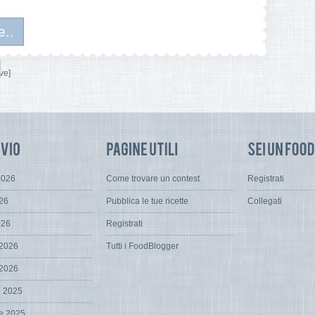
e..
ve]
2026
Come trovare un contest
Registrati
026
Pubblica le tue ricette
Collegati
026
Registrati
 2026
Tutti i FoodBlogger
 2026
e 2025
e 2025