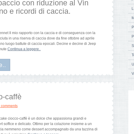
baccio con riduzione al Vin
L
o e ricordi di caccia.
M
P
et Il mio rapporto con la caccia e di conseguenza con la
P
uta in una riserva di caccia dove da fine ottobre ad aprile
ano luogo battute di caccia epocali. Decine e decine di Jeep
S
 mute
Continua a leggere..
T
e..
U
V
-caffè
 comments
umcake ciocco-caffè è un dolce che appassiona grandi e
rt soffice e delicato. Ottimo per la colazione insieme a un
ncia nemmeno come dessert accompagnato da una tazzina di