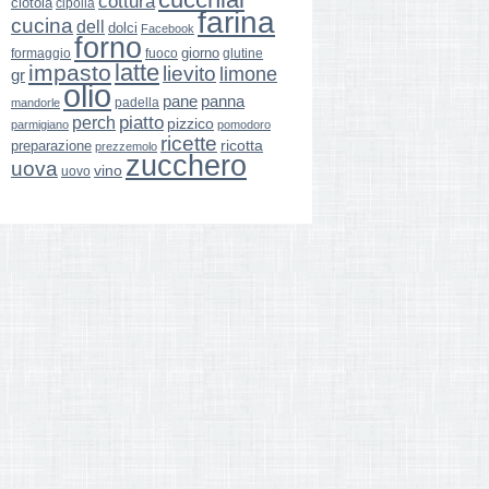
cottura
ciotola
cipolla
farina
cucina
dell
dolci
Facebook
forno
giorno
formaggio
glutine
fuoco
latte
impasto
lievito
limone
gr
olio
pane
panna
padella
mandorle
perch
piatto
pizzico
parmigiano
pomodoro
ricette
ricotta
preparazione
prezzemolo
zucchero
uova
vino
uovo