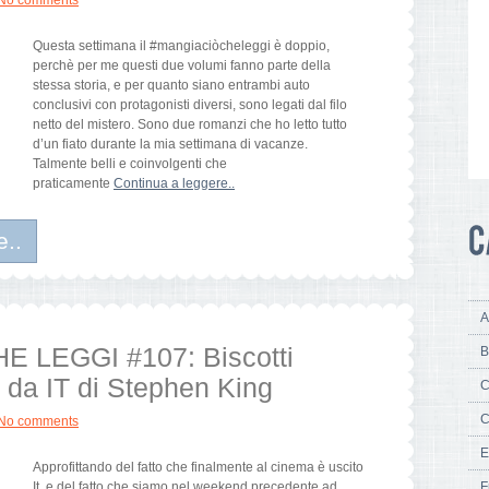
No comments
Questa settimana il #mangiaciòcheleggi è doppio,
perchè per me questi due volumi fanno parte della
stessa storia, e per quanto siano entrambi auto
conclusivi con protagonisti diversi, sono legati dal filo
netto del mistero. Sono due romanzi che ho letto tutto
d’un fiato durante la mia settimana di vacanze.
Talmente belli e coinvolgenti che
praticamente
Continua a leggere..
e..
A
E LEGGI #107: Biscotti
B
ti da IT di Stephen King
C
C
No comments
E
Approfittando del fatto che finalmente al cinema è uscito
It, e del fatto che siamo nel weekend precedente ad
F