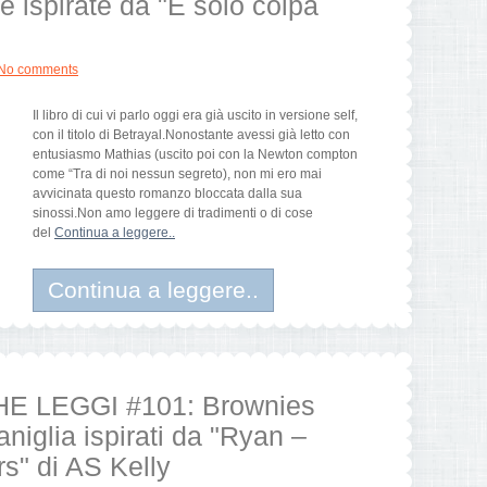
te ispirate da "È solo colpa
No comments
Il libro di cui vi parlo oggi era già uscito in versione self,
con il titolo di Betrayal.Nonostante avessi già letto con
entusiasmo Mathias (uscito poi con la Newton compton
come “Tra di noi nessun segreto), non mi ero mai
avvicinata questo romanzo bloccata dalla sua
sinossi.Non amo leggere di tradimenti o di cose
del
Continua a leggere..
Continua a leggere..
E LEGGI #101: Brownies
aniglia ispirati da "Ryan –
s" di AS Kelly