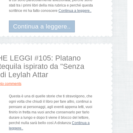
a cui sono particolarmente affezionata, perché sono
stati tra i primi libri della mia rubrica e perché questa
scrittrice mi ha fatto conoscere
Continua a leggere..
Continua a leggere..
E LEGGI #105: Platano
 tequila ispirato da "Senza
di Leylah Attar
No comments
Questa è una di quelle storie che ti stravolgono, che
ogni volta che chiudi il libro per fare altro, continui a
pensare ai personaggi, agli eventi appena letti, vuoi
finirlo in fretta ma vuoi anche conservarlo per farlo
durare a lungo e dopo ti viene il blocco del lettore,
perché nulla sarà bello così.A distanza
Continua a
leggere..