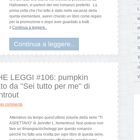
Halloween, vi parlerò del mio romanzo preferito. La
L
prima volta che l’ho letto è stato nelle vacanze della
quinta elementare, avevo chiesto un libro come regalo
M
per la promozione e dopo aver guardato a tratti
il
Continua a leggere..
P
P
Continua a leggere..
S
T
U
E LEGGI #106: pumpkin
V
ato da "Sei tutto per me" di
ntrout
No comments
Attendevo da tempo quest’ultimo volume della serie “TI
ASPETTAVO” di Jennifer L. Armentrout. Non potevo non
fare un #mangiaciòcheleggi per questo romanzo
perché ho fatto una ricetta per ogni libro di questa serie,