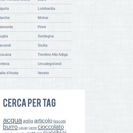
iguria
Lombardia
arche
Molise
iemonte
Primi
uglia
Sardegna
econdi
Sicilia
oscana
Trentino Alto Adige
mbria
Uncategorized
alle d'Aosta
Veneto
acqua
articolo
aglio
biscotti
burro
cioccolato
cacao
carne
cucchiai