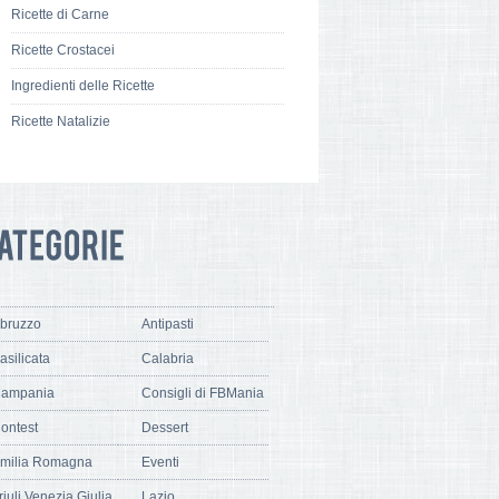
Ricette di Carne
Ricette Crostacei
Ingredienti delle Ricette
Ricette Natalizie
bruzzo
Antipasti
asilicata
Calabria
ampania
Consigli di FBMania
ontest
Dessert
milia Romagna
Eventi
riuli Venezia Giulia
Lazio