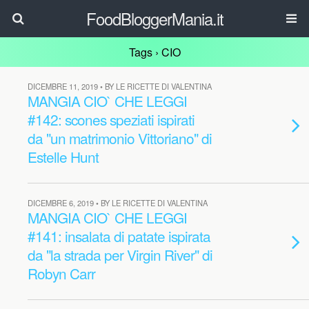
FoodBloggerMania.it
Tags › CIO
DICEMBRE 11, 2019 • BY LE RICETTE DI VALENTINA
MANGIA CIO` CHE LEGGI
#142: scones speziati ispirati
da "un matrimonio Vittoriano" di
Estelle Hunt
DICEMBRE 6, 2019 • BY LE RICETTE DI VALENTINA
MANGIA CIO` CHE LEGGI
#141: insalata di patate ispirata
da "la strada per Virgin River" di
Robyn Carr