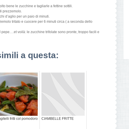
o bene le zucchine e tagliarle a fettine sottili.
di prezzemolo.
chi d’aglio per un paio di minuti.
emolo tritato e cuocere per 6 minuti circa ( a seconda dello
l pepe….et voilà: le zucchine trifolate sono pronte, troppo facili e
simili a questa:
ggitelli fritti col pomodoro
CIAMBELLE FRITTE