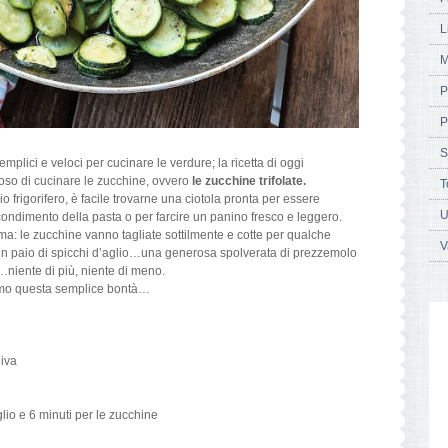
L
M
P
P
S
emplici e veloci per cucinare le verdure; la ricetta di oggi
so di cucinare le zucchine, ovvero
le zucchine trifolate.
T
o frigorifero, è facile trovarne una ciotola pronta per essere
U
dimento della pasta o per farcire un panino fresco e leggero.
ema: le zucchine vanno tagliate sottilmente e cotte per qualche
V
 un paio di spicchi d’aglio…una generosa spolverata di prezzemolo
o…niente di più, niente di meno.
amo questa semplice bontà…
liva
glio e 6 minuti per le zucchine