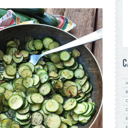
A
B
C
C
E
F