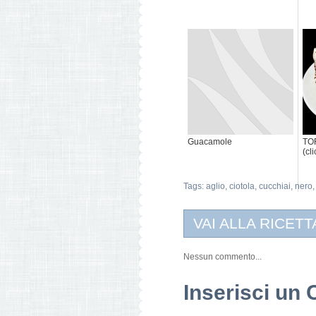
Guacamole
TO
(cl
Tags:
aglio
,
ciotola
,
cucchiai
,
nero
VAI ALLA RICETT
Nessun commento...
Inserisci u