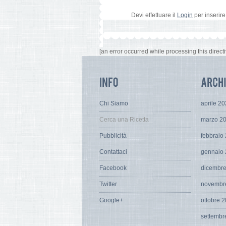
Devi effettuare il
Login
per inserir
[an error occurred while processing this directi
Chi Siamo
aprile 2
Cerca una Ricetta
marzo 2
Pubblicità
febbraio
Contattaci
gennaio
Facebook
dicembr
Twitter
novembr
Google+
ottobre 
settembr