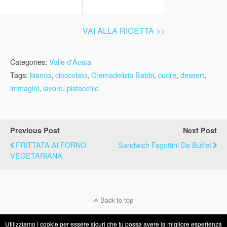
VAI ALLA RICETTA >>
Categories:
Valle d'Aosta
Tags:
bianco
,
cioccolato
,
Cremadelizia Babbi
,
cuore
,
dessert
,
immagini
,
lavoro
,
pistacchio
Previous Post
Next Post
FRITTATA Al FORNO
Sandwich Fagottini Da Buffet
VEGETARIANA
Back to top
Utilizziamo i cookie per essere sicuri che tu possa avere la migliore esperienza
Mobile
Desktop