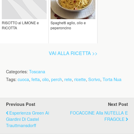
RISOTTO al LIMONE e
Spaghetti aglio, olio e
RICOTTA
peperoncino
VAI ALLA RICETTA >>
Categories:
Toscana
Tags:
cuoca
,
fetta
,
olio
,
perch
,
rete
,
ricette
,
Scrivo
,
Torta Nua
Previous Post
Next Post
Esperienza Green Ai
FOCACCINE Alla NUTELLA E
Giardini Di Castel
FRAGOLE
Trauttmansdorff