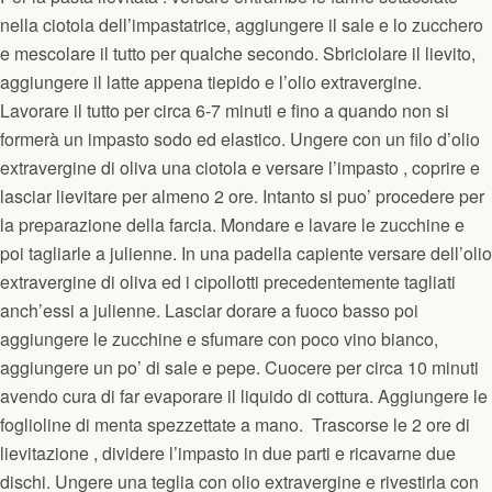
nella ciotola dell’impastatrice, aggiungere il sale e lo zucchero
e mescolare il tutto per qualche secondo. Sbriciolare il lievito,
aggiungere il latte appena tiepido e l’olio extravergine.
Lavorare il tutto per circa 6-7 minuti e fino a quando non si
formerà un impasto sodo ed elastico. Ungere con un filo d’olio
extravergine di oliva una ciotola e versare l’impasto , coprire e
lasciar lievitare per almeno 2 ore. Intanto si puo’ procedere per
la preparazione della farcia. Mondare e lavare le zucchine e
poi tagliarle a julienne. In una padella capiente versare dell’olio
extravergine di oliva ed i cipollotti precedentemente tagliati
anch’essi a julienne. Lasciar dorare a fuoco basso poi
aggiungere le zucchine e sfumare con poco vino bianco,
aggiungere un po’ di sale e pepe. Cuocere per circa 10 minuti
avendo cura di far evaporare il liquido di cottura. Aggiungere le
foglioline di menta spezzettate a mano.
Trascorse le 2 ore di
lievitazione , dividere l’impasto in due parti e ricavarne due
dischi. Ungere una teglia con olio extravergine e rivestirla con