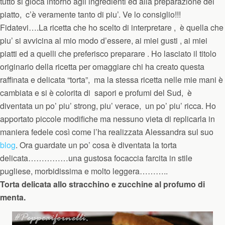
tutto si gioca intorno agli ingredienti ed alla preparazione del
piatto, c’è veramente tanto di piu’. Ve lo consiglio!!!
Fidatevi….La ricetta che ho scelto di interpretare , è quella che
piu’ si avvicina al mio modo d’essere, ai miei gusti , ai miei
piatti ed a quelli che preferisco preparare . Ho lasciato il titolo
originario della ricetta per omaggiare chi ha creato questa
raffinata e delicata “torta”, ma la stessa ricetta nelle mie mani è
cambiata e si è colorita di sapori e profumi del Sud, è
diventata un po’ piu’ strong, piu’ verace, un po’ piu’ ricca. Ho
apportato piccole modifiche ma nessuno vieta di replicarla in
maniera fedele così come l’ha realizzata Alessandra sul suo
blog
. Ora guardate un po’ cosa è diventata la torta
delicata……………una gustosa focaccia farcita in stile
pugliese, morbidissima e molto leggera………..
Torta delicata allo stracchino e zucchine al profumo di
menta.