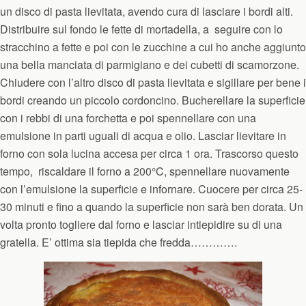
un disco di pasta lievitata, avendo cura di lasciare i bordi alti.
Distribuire sul fondo le fette di mortadella, a
seguire con lo
stracchino a fette e poi con le zucchine a cui ho anche aggiunto
una bella manciata di parmigiano e dei cubetti di scamorzone.
Chiudere con l’altro disco di pasta lievitata e sigillare per bene i
bordi creando un piccolo cordoncino. Bucherellare la superficie
con i rebbi di una forchetta e poi spennellare con una
emulsione in parti uguali di acqua e olio. Lasciar lievitare in
forno con sola lucina accesa per circa 1 ora. Trascorso questo
tempo,
riscaldare il forno a 200°C, spennellare nuovamente
con l’emulsione la superficie e infornare. Cuocere per circa 25-
30 minuti e fino a quando la superficie non sarà ben dorata. Un
volta pronto togliere dal forno e lasciar intiepidire su di una
gratella. E’ ottim
a
sia tiepid
a
che fredd
a
………….