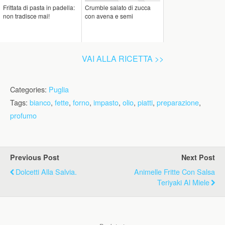
Frittata di pasta in padella:
Crumble salato di zucca
non tradisce mai!
con avena e semi
VAI ALLA RICETTA >>
Categories:
Puglia
Tags:
bianco
,
fette
,
forno
,
impasto
,
olio
,
piatti
,
preparazione
,
profumo
Previous Post
Next Post
Dolcetti Alla Salvia.
Animelle Fritte Con Salsa
Teriyaki Al Miele