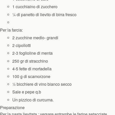
1 cucchiaino di zucchero
¼ di panetto di lievito di birra fresco
Per la farcia:
2 zucchine medio- grandi
2 cipollotti
2-3 foglioline di menta
250 gr di stracchino
4-5 fette di mortadella
100 g di scamorzone
½ bicchiere di vino bianco secco
Sale e pepe q.b
Un pizzico di curcuma.
Preparazione
Per la pasta lievitata : versare entrambe le farine setacciate