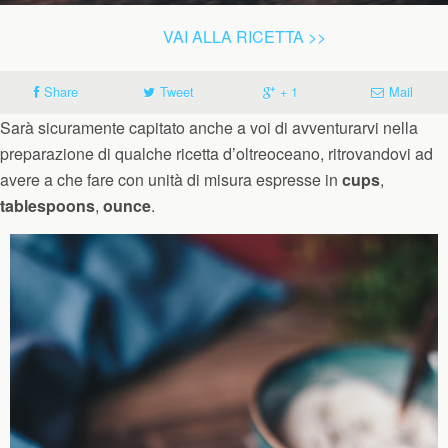
VAI ALLA RICETTA >>
Share
Tweet
+ 1
Mail
Sarà sicuramente capitato anche a voi di avventurarvi nella
preparazione di qualche ricetta d’oltreoceano, ritrovandovi ad
avere a che fare con unità di misura espresse in
cups
,
tablespoons
,
ounce
.