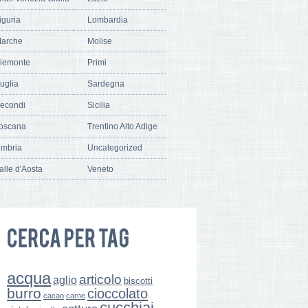
iguria
Lombardia
arche
Molise
iemonte
Primi
uglia
Sardegna
econdi
Sicilia
oscana
Trentino Alto Adige
mbria
Uncategorized
alle d'Aosta
Veneto
acqua
articolo
aglio
biscotti
burro
cioccolato
cacao
carne
cucchiai