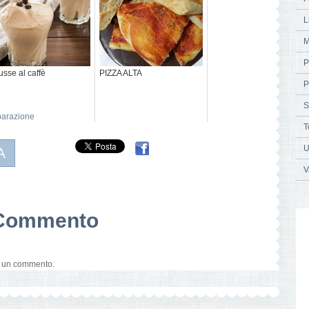
L
M
P
sse al caffè
PIZZA ALTA
P
S
parazione
T
U
A
V
n Commento
e un commento.