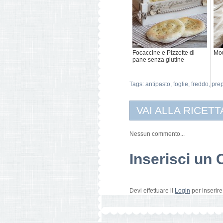
Focaccine e Pizzette di
Mou
pane senza glutine
Tags:
antipasto
,
foglie
,
freddo
,
pre
VAI ALLA RICETT
Nessun commento...
Inserisci u
Devi effettuare il
Login
per inserir