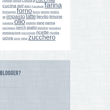
cottura
ciotola
cipolla
farina
cucina
dell
dolci
Facebook
forno
giorno
formaggio
glutine
fuoco
latte
impasto
lievito
limone
gr
olio
pane
panna
padella
mandorle
perch
piatto
pizzico
parmigiano
pomodoro
ricette
ricotta
preparazione
prezzemolo
zucchero
uova
vino
uovo