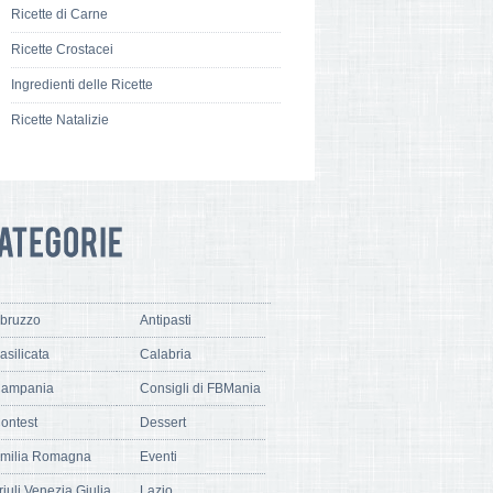
Ricette di Carne
Ricette Crostacei
Ingredienti delle Ricette
Ricette Natalizie
bruzzo
Antipasti
asilicata
Calabria
ampania
Consigli di FBMania
ontest
Dessert
milia Romagna
Eventi
riuli Venezia Giulia
Lazio