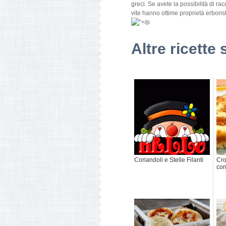
greci. Se avete la possibilità di rac
vite hanno ottime proprietà erborist
Altre ricette 
Coriandoli e Stelle Filanti
Cro
con