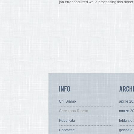
[an error occurred while processing this directi
Chi Siamo
aprile 2
Cerca una Ricetta
marzo 2
Pubblicità
febbraio
Contattaci
gennaio