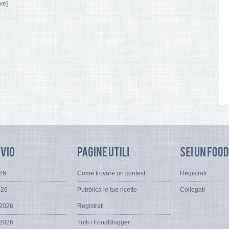
ve]
026
Come trovare un contest
Registrati
026
Pubblica le tue ricette
Collegati
 2026
Registrati
 2026
Tutti i FoodBlogger