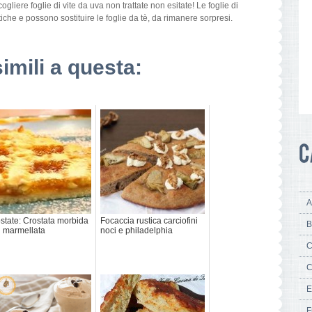
cogliere foglie di vite da uva non trattate non esitate! Le foglie di
iche e possono sostituire le foglie da tè, da rimanere sorpresi.
simili a questa:
A
state: Crostata morbida
Focaccia rustica carciofini
B
 marmellata
noci e philadelphia
C
C
E
F