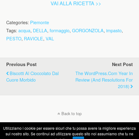
VAI ALLA RICETTA >>
Categories:
Piemonte
Tags:
acqua
,
DELLA
,
formaggio
,
GORGONZOLA
,
impasto
,
PESTO
,
RAVIOLE
,
VAL
Previous Post
Next Post
Biscotti Al Cioccolato Dal
The WordPress.com Year In
Cuore Morbido
Review (and Resolutions For
2018)
Back to top
Utilizziamo i cookie per essere sicuri che tu possa avere la migliore esperienza
Mobile
Desktop
sul nostro sito. Se continui ad utilizzare questo sito noi assumiamo che tu ne